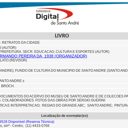
LIVRO
: RETRATOS DA CIDADE
O (AUTOR)
PREFEITURA. SECR. EDUCACAO, CULTURA E ESPORTES (AUTOR)
 ARMANDO PEREIRA DA, 1938 (ORGANIZADOR)
LATO (REVISOR)
O ANDRE);
FUNDO DE CULTURA DO MUNICIPIO DE SANTO ANDRE (SANTO AND
ANTO ANDRE s
M. BROCH.
DOCUMENTOS DO ACERVO DO MUSEU DE SANTO ANDRE E DE COLECOES PA
. COLABORADORES. FOTOS DAS OBRAS POR SERGIO GUERINI
TICA E INTERPRETACAO;
REGIAO DO GRANDE ABC;
SANTO ANDRE;
PINTUR
Localização de exemplar(es)
9528 Disponível
(Reserva Técnica)
o, s/nº - Centro, (11) 4433-0768