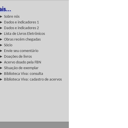
is...
► Sobre nós
► Dados e indicadores 1
► Dados e indicadores 2
► Lista de Livros Eletrônicos
► Obras recém chegadas
► Sócio
► Envie seu comentário
► Doações de livros
► Acervo doado pela FBN
► Situação de exemplar
► Biblioteca Viva: consulta
► Biblioteca Viva: cadastro de acervos