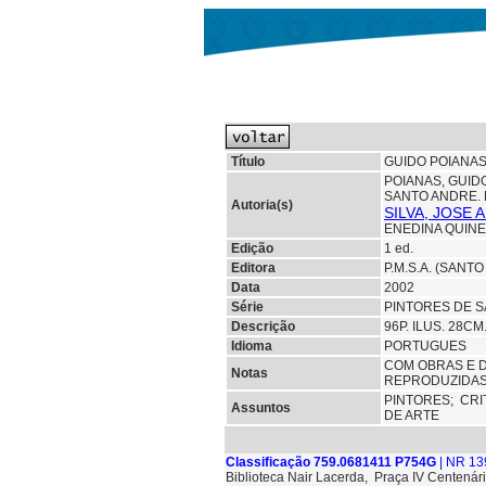
Título
GUIDO POIANAS
POIANAS, GUID
SANTO ANDRE. 
Autoria(s)
SILVA, JOSE
ENEDINA QUINE
Edição
1 ed.
Editora
P.M.S.A. (SANT
Data
2002
Série
PINTORES DE S
Descrição
96P. ILUS. 28C
Idioma
PORTUGUES
COM OBRAS E 
Notas
REPRODUZIDAS
PINTORES;
CRI
Assuntos
DE ARTE
Classificação 759.0681411 P754G
| NR 13
Biblioteca Nair Lacerda, Praça IV Centenári