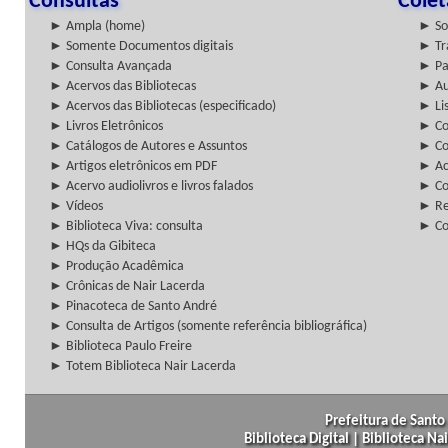
Consultas
Cole
► Ampla (home)
► So
► Somente Documentos digitais
► Tr
► Consulta Avançada
► Pa
► Acervos das Bibliotecas
► Au
► Acervos das Bibliotecas (especificado)
► Lis
► Livros Eletrônicos
► Col
► Catálogos de Autores e Assuntos
► Co
► Artigos eletrônicos em PDF
► Ac
► Acervo audiolivros e livros falados
► Co
► Vídeos
► Re
► Biblioteca Viva: consulta
► Co
► HQs da Gibiteca
► Produção Acadêmica
► Crônicas de Nair Lacerda
► Pinacoteca de Santo André
► Consulta de Artigos (somente referência bibliográfica)
► Biblioteca Paulo Freire
► Totem Biblioteca Nair Lacerda
Prefeitura de Santo 
Biblioteca Digital | Biblioteca N