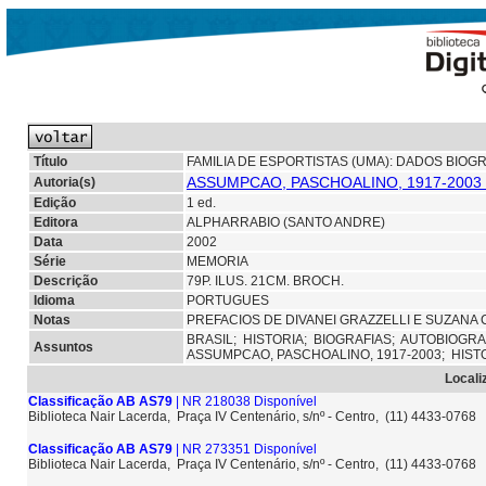
Título
FAMILIA DE ESPORTISTAS (UMA): DADOS BIOG
ASSUMPCAO, PASCHOALINO, 1917-2003
Autoria(s)
Edição
1 ed.
Editora
ALPHARRABIO (SANTO ANDRE)
Data
2002
Série
MEMORIA
Descrição
79P. ILUS. 21CM. BROCH.
Idioma
PORTUGUES
Notas
PREFACIOS DE DIVANEI GRAZZELLI E SUZANA
BRASIL;
HISTORIA;
BIOGRAFIAS;
AUTOBIOGRA
Assuntos
ASSUMPCAO, PASCHOALINO, 1917-2003;
HIST
Locali
Classificação AB AS79
| NR 218038 Disponível
Biblioteca Nair Lacerda, Praça IV Centenário, s/nº - Centro, (11) 4433-0768
Classificação AB AS79
| NR 273351 Disponível
Biblioteca Nair Lacerda, Praça IV Centenário, s/nº - Centro, (11) 4433-0768