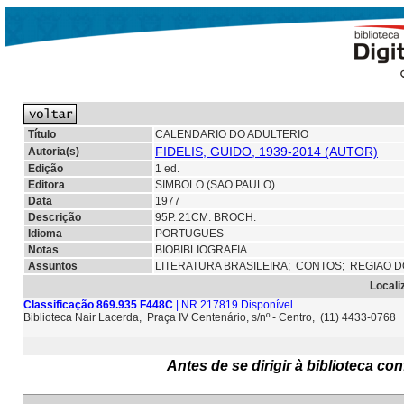
Título
CALENDARIO DO ADULTERIO
FIDELIS, GUIDO, 1939-2014 (AUTOR)
Autoria(s)
Edição
1 ed.
Editora
SIMBOLO (SAO PAULO)
Data
1977
Descrição
95P. 21CM. BROCH.
Idioma
PORTUGUES
Notas
BIOBIBLIOGRAFIA
Assuntos
LITERATURA BRASILEIRA;
CONTOS;
REGIAO 
Locali
Classificação 869.935 F448C
| NR 217819 Disponível
Biblioteca Nair Lacerda, Praça IV Centenário, s/nº - Centro, (11) 4433-0768
Antes de se dirigir à biblioteca c