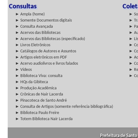
Consultas
Cole
► Ampla (home)
► So
► Somente Documentos digitais
► Tr
► Consulta Avançada
► Pa
► Acervos das Bibliotecas
► Au
► Acervos das Bibliotecas (especificado)
► Lis
► Livros Eletrônicos
► Col
► Catálogos de Autores e Assuntos
► Co
► Artigos eletrônicos em PDF
► Ac
► Acervo audiolivros e livros falados
► Co
► Vídeos
► Re
► Biblioteca Viva: consulta
► Co
► HQs da Gibiteca
► Produção Acadêmica
► Crônicas de Nair Lacerda
► Pinacoteca de Santo André
► Consulta de Artigos (somente referência bibliográfica)
► Biblioteca Paulo Freire
► Totem Biblioteca Nair Lacerda
Prefeitura de Santo 