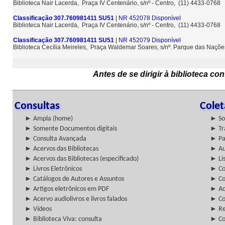
Biblioteca Nair Lacerda, Praça IV Centenário, s/nº - Centro, (11) 4433-0768
Classificação 307.760981411 SU51
| NR 452078 Disponível
Biblioteca Nair Lacerda, Praça IV Centenário, s/nº - Centro, (11) 4433-0768
Classificação 307.760981411 SU51
| NR 452079 Disponível
Biblioteca Cecília Meireles, Praça Waldemar Soares, s/nº. Parque das Naçõ
Antes de se dirigir à biblioteca c
Consultas
Cole
► Ampla (home)
► So
► Somente Documentos digitais
► Tr
► Consulta Avançada
► Pa
► Acervos das Bibliotecas
► Au
► Acervos das Bibliotecas (especificado)
► Lis
► Livros Eletrônicos
► Col
► Catálogos de Autores e Assuntos
► Co
► Artigos eletrônicos em PDF
► Ac
► Acervo audiolivros e livros falados
► Co
► Vídeos
► Re
► Biblioteca Viva: consulta
► Co