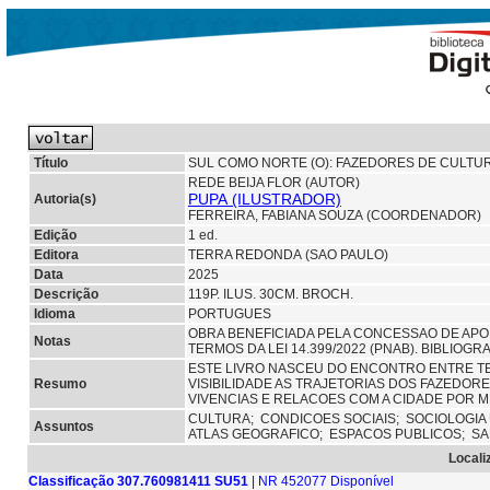
Título
SUL COMO NORTE (O): FAZEDORES DE CULTUR
REDE BEIJA FLOR (AUTOR)
PUPA (ILUSTRADOR)
Autoria(s)
FERREIRA, FABIANA SOUZA (COORDENADOR)
Edição
1 ed.
Editora
TERRA REDONDA (SAO PAULO)
Data
2025
Descrição
119P. ILUS. 30CM. BROCH.
Idioma
PORTUGUES
OBRA BENEFICIADA PELA CONCESSAO DE APOI
Notas
TERMOS DA LEI 14.399/2022 (PNAB). BIBLIOGRAFI
ESTE LIVRO NASCEU DO ENCONTRO ENTRE TE
Resumo
VISIBILIDADE AS TRAJETORIAS DOS FAZEDOR
VIVENCIAS E RELACOES COM A CIDADE POR M
CULTURA;
CONDICOES SOCIAIS;
SOCIOLOGIA
Assuntos
ATLAS GEOGRAFICO;
ESPACOS PUBLICOS;
SA
Locali
Classificação 307.760981411 SU51
| NR 452077 Disponível