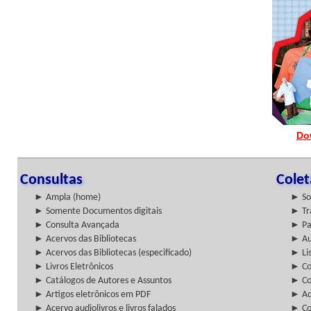
Do
Consultas
Cole
► Ampla (home)
► So
► Somente Documentos digitais
► Tr
► Consulta Avançada
► Pa
► Acervos das Bibliotecas
► Au
► Acervos das Bibliotecas (especificado)
► Lis
► Livros Eletrônicos
► Col
► Catálogos de Autores e Assuntos
► Co
► Artigos eletrônicos em PDF
► Ac
► Acervo audiolivros e livros falados
► Co