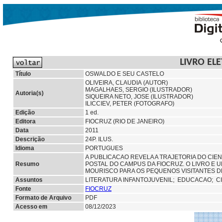
LIVRO EL
Título
OSWALDO E SEU CASTELO
OLIVEIRA, CLAUDIA (AUTOR)
MAGALHAES, SERGIO (ILUSTRADOR)
Autoria(s)
SIQUEIRA NETO, JOSE (ILUSTRADOR)
ILICCIEV, PETER (FOTOGRAFO)
Edição
1 ed.
Editora
FIOCRUZ (RIO DE JANEIRO)
Data
2011
Descrição
24P. ILUS.
Idioma
PORTUGUES
A PUBLICACAO REVELA A TRAJETORIA DO CI
Resumo
POSTAL DO CAMPUS DA FIOCRUZ. O LIVRO E 
MOURISCO PARA OS PEQUENOS VISITANTES D
Assuntos
LITERATURA INFANTOJUVENIL;
EDUCACAO;
C
Fonte
FIOCRUZ
Formato de Arquivo
PDF
Acesso em
08/12/2023