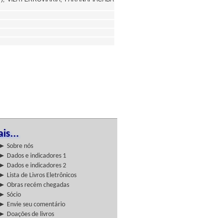
is...
► Sobre nós
► Dados e indicadores 1
► Dados e indicadores 2
► Lista de Livros Eletrônicos
► Obras recém chegadas
► Sócio
► Envie seu comentário
► Doações de livros