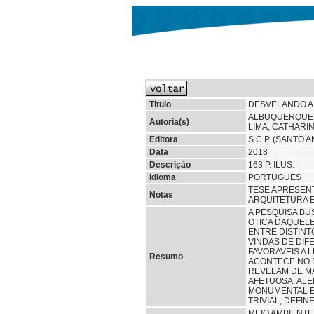
Título
DESVELANDO A 
ALBUQUERQUE,
Autoria(s)
LIMA, CATHARI
Editora
S.C.P. (SANTO 
Data
2018
Descrição
163 P. ILUS.
Idioma
PORTUGUES
TESE APRESENT
Notas
ARQUITETURA E
A PESQUISA B
OTICA DAQUELE
ENTRE DISTINT
VINDAS DE DIF
FAVORAVEIS A 
Resumo
ACONTECE NO D
REVELAM DE MA
AFETUOSA. ALE
MONUMENTAL E 
TRIVIAL, DEFI
MEIO AMBIENT