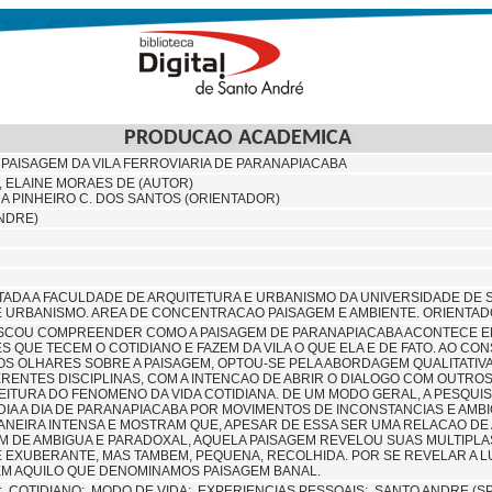
PRODUCAO ACADEMICA
PAISAGEM DA VILA FERROVIARIA DE PARANAPIACABA
 ELAINE MORAES DE (AUTOR)
NA PINHEIRO C. DOS SANTOS (ORIENTADOR)
ANDRE)
ADA A FACULDADE DE ARQUITETURA E URBANISMO DA UNIVERSIDADE DE S
 URBANISMO. AREA DE CONCENTRACAO PAISAGEM E AMBIENTE. ORIENTADORA
USCOU COMPREENDER COMO A PAISAGEM DE PARANAPIACABA ACONTECE EM
S QUE TECEM O COTIDIANO E FAZEM DA VILA O QUE ELA E DE FATO. AO C
OS OLHARES SOBRE A PAISAGEM, OPTOU-SE PELA ABORDAGEM QUALITATI
ERENTES DISCIPLINAS, COM A INTENCAO DE ABRIR O DIALOGO COM OUT
LEITURA DO FENOMENO DA VIDA COTIDIANA. DE UM MODO GERAL, A PESQUI
IA A DIA DE PARANAPIACABA POR MOVIMENTOS DE INCONSTANCIAS E AMB
NEIRA INTENSA E MOSTRAM QUE, APESAR DE ESSA SER UMA RELACAO DE
M DE AMBIGUA E PARADOXAL, AQUELA PAISAGEM REVELOU SUAS MULTIPLA
EXUBERANTE, MAS TAMBEM, PEQUENA, RECOLHIDA. POR SE REVELAR A LU
NEM AQUILO QUE DENOMINAMOS PAISAGEM BANAL.
E;
COTIDIANO;
MODO DE VIDA;
EXPERIENCIAS PESSOAIS;
SANTO ANDRE (S