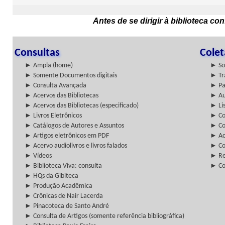
Antes de se dirigir à biblioteca c
Consultas
Cole
► Ampla (home)
► So
► Somente Documentos digitais
► Tr
► Consulta Avançada
► Pa
► Acervos das Bibliotecas
► Au
► Acervos das Bibliotecas (especificado)
► Lis
► Livros Eletrônicos
► Col
► Catálogos de Autores e Assuntos
► Co
► Artigos eletrônicos em PDF
► Ac
► Acervo audiolivros e livros falados
► Co
► Vídeos
► Re
► Biblioteca Viva: consulta
► Co
► HQs da Gibiteca
► Produção Acadêmica
► Crônicas de Nair Lacerda
► Pinacoteca de Santo André
► Consulta de Artigos (somente referência bibliográfica)