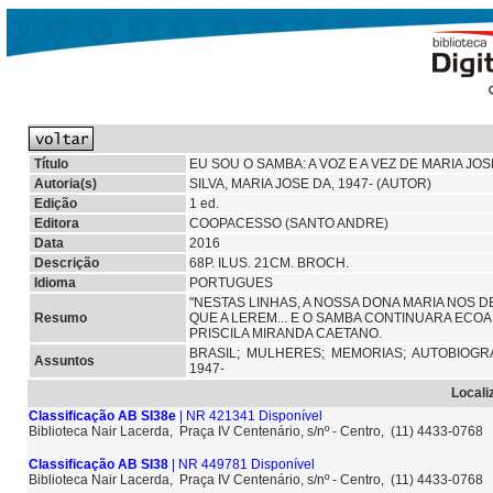
Título
EU SOU O SAMBA: A VOZ E A VEZ DE MARIA JOS
Autoria(s)
SILVA, MARIA JOSE DA, 1947- (AUTOR)
Edição
1 ed.
Editora
COOPACESSO (SANTO ANDRE)
Data
2016
Descrição
68P. ILUS. 21CM. BROCH.
Idioma
PORTUGUES
"NESTAS LINHAS, A NOSSA DONA MARIA NOS D
Resumo
QUE A LEREM... E O SAMBA CONTINUARA ECOA
PRISCILA MIRANDA CAETANO.
BRASIL;
MULHERES;
MEMORIAS;
AUTOBIOGR
Assuntos
1947-
Locali
Classificação AB SI38e
| NR 421341 Disponível
Biblioteca Nair Lacerda, Praça IV Centenário, s/nº - Centro, (11) 4433-0768
Classificação AB SI38
| NR 449781 Disponível
Biblioteca Nair Lacerda, Praça IV Centenário, s/nº - Centro, (11) 4433-0768