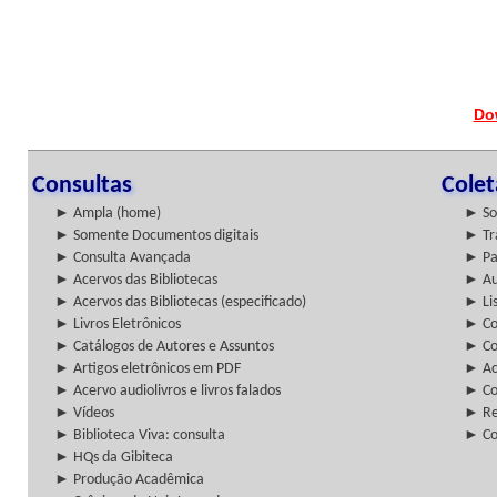
Do
Consultas
Cole
► Ampla (home)
► So
► Somente Documentos digitais
► Tr
► Consulta Avançada
► Pa
► Acervos das Bibliotecas
► Au
► Acervos das Bibliotecas (especificado)
► Lis
► Livros Eletrônicos
► Col
► Catálogos de Autores e Assuntos
► Co
► Artigos eletrônicos em PDF
► Ac
► Acervo audiolivros e livros falados
► Co
► Vídeos
► Re
► Biblioteca Viva: consulta
► Co
► HQs da Gibiteca
► Produção Acadêmica