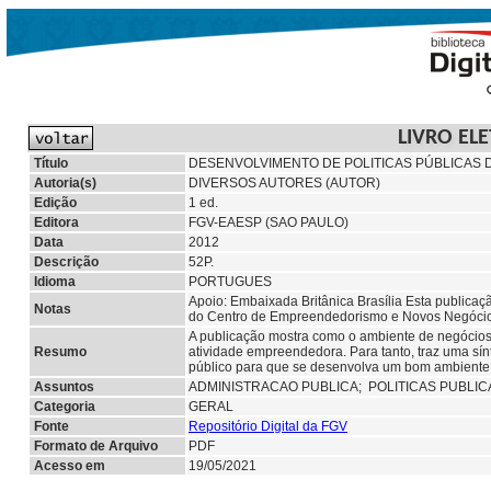
LIVRO EL
Título
DESENVOLVIMENTO DE POLITICAS PÚBLICAS
Autoria(s)
DIVERSOS AUTORES (AUTOR)
Edição
1 ed.
Editora
FGV-EAESP (SAO PAULO)
Data
2012
Descrição
52P.
Idioma
PORTUGUES
Apoio: Embaixada Britânica Brasília Esta publica
Notas
do Centro de Empreendedorismo e Novos Negócio
A publicação mostra como o ambiente de negócios e
Resumo
atividade empreendedora. Para tanto, traz uma sínt
público para que se desenvolva um bom ambiente
Assuntos
ADMINISTRACAO PUBLICA;
POLITICAS PUBLI
Categoria
GERAL
Fonte
Repositório Digital da FGV
Formato de Arquivo
PDF
Acesso em
19/05/2021