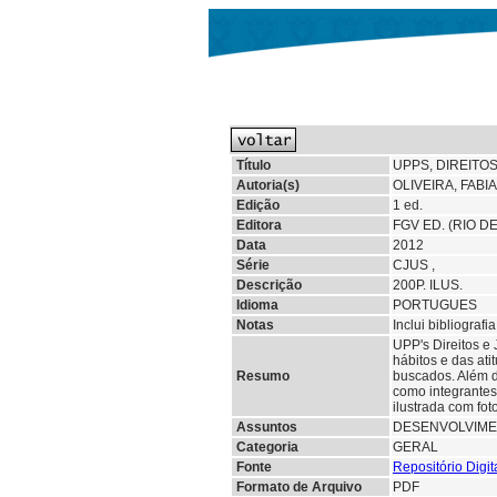
Título
UPPS, DIREITO
Autoria(s)
OLIVEIRA, FABI
Edição
1 ed.
Editora
FGV ED. (RIO D
Data
2012
Série
CJUS ,
Descrição
200P. ILUS.
Idioma
PORTUGUES
Notas
Inclui bibliografia
UPP's Direitos e
hábitos e das ati
Resumo
buscados. Além d
como integrantes
ilustrada com fo
Assuntos
DESENVOLVIM
Categoria
GERAL
Fonte
Repositório Digi
Formato de Arquivo
PDF