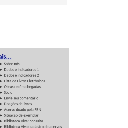
is...
► Sobre nós
► Dados e indicadores 1
► Dados e indicadores 2
► Lista de Livros Eletrônicos
► Obras recém chegadas
► Sócio
► Envie seu comentário
► Doações de livros
► Acervo doado pela FBN
► Situação de exemplar
► Biblioteca Viva: consulta
► Biblioteca Viva: cadastro de acervos