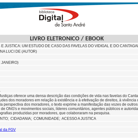
LIVRO ELETRONICO / EBOOK
S E JUSTICA: UM ESTUDO DE CASO DAS FAVELAS DO VIDIGAL E DO CANTAG
ANA LUCI DE (AUTOR)
E JANEIRO)
.
 Justiças oferece uma densa descrição das condições de vida nas favelas do Cantag
tudes dos moradores em relação à existência e à efetivação de direitos, à vivência 
a perspectiva dos moradores, o texto exprime a manifestação das vozes de outros
 de ONG's e movimentos sociais, líderes comunitários, agentes públicos e autorid
tografias produzidas por moradores, que colaboraram na pesquisa.
ENTO;
CIDADANIA;
COMUNIDADE; ACESSO A JUSTICA
tal da FGV