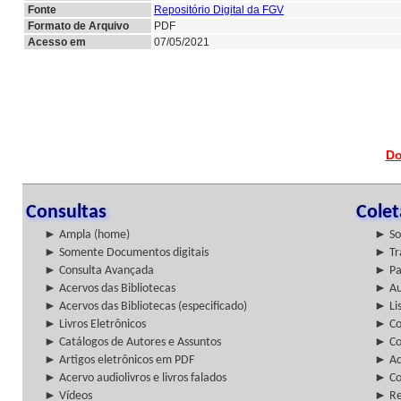
Fonte
Repositório Digital da FGV
Formato de Arquivo
PDF
Acesso em
07/05/2021
Do
Consultas
Cole
► Ampla (home)
► So
► Somente Documentos digitais
► Tr
► Consulta Avançada
► Pa
► Acervos das Bibliotecas
► Au
► Acervos das Bibliotecas (especificado)
► Lis
► Livros Eletrônicos
► Col
► Catálogos de Autores e Assuntos
► Co
► Artigos eletrônicos em PDF
► Ac
► Acervo audiolivros e livros falados
► Co
► Vídeos
► Re