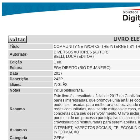
LIVRO EL
Título
COMMUNITY NETWORKS: THE INTERNET BY TH
DIVERSOS AUTORES (AUTOR)
Autoria(s)
BELLI, LUCA (EDITOR)
Edição
1 ed.
Editora
FGV-DIREITO (RIO DE JANEIRO)
Data
2017
Descrição
242P.
Idioma
INGLÊS
Notas
Inclui bibliografia.
Este livro é o resultado oficial de 2017 da Coali
partes interessadas, que promove uma análise c
podem ser usadas para melhorar a conectividade e
Resumo
redes comunitárias, analisando estudos de caso,
concretas para seu desenvolvimento. O livro incl
por meio de um processo participativo multissetori
crowdsourcing “estruturadas para serem abertas, li
INTERNET;
ASPECTOS SOCIAIS;
TELECOMUNI
Assuntos
INFORMACAO
Categoria
GERAL