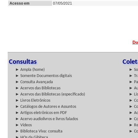
Acesso em
07/05/2021
Do
Consultas
Cole
► Ampla (home)
► So
► Somente Documentos digitais
► Tr
► Consulta Avançada
► Pa
► Acervos das Bibliotecas
► Au
► Acervos das Bibliotecas (especificado)
► Lis
► Livros Eletrônicos
► Col
► Catálogos de Autores e Assuntos
► Co
► Artigos eletrônicos em PDF
► Ac
► Acervo audiolivros e livros falados
► Co
► Vídeos
► Re
► Biblioteca Viva: consulta
► Co
► HQs da Gibiteca