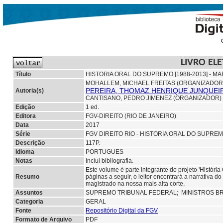
LIVRO EL
Título
HISTORIA ORAL DO SUPREMO [1988-2013] - M
MOHALLEM, MICHAEL FREITAS (ORGANIZADOR
PEREIRA, THOMAZ HENRIQUE JUNQUEI
Autoria(s)
CANTISANO, PEDRO JIMENEZ (ORGANIZADOR)
Edição
1 ed.
Editora
FGV-DIREITO (RIO DE JANEIRO)
Data
2017
Série
FGV DIREITO RIO - HISTORIA ORAL DO SUPREMO
Descrição
117P.
Idioma
PORTUGUES
Notas
Inclui bibliografia.
Este volume é parte integrante do projeto 'Histór
Resumo
páginas a seguir, o leitor encontrará a narrativa d
magistrado na nossa mais alta corte.
Assuntos
SUPREMO TRIBUNAL FEDERAL;
MINISTROS BR
Categoria
GERAL
Fonte
Repositório Digital da FGV
Formato de Arquivo
PDF