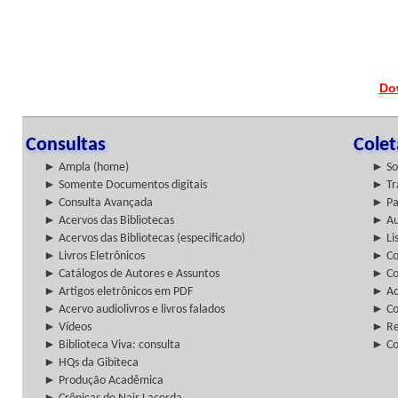
Do
Consultas
Cole
► Ampla (home)
► So
► Somente Documentos digitais
► Tr
► Consulta Avançada
► Pa
► Acervos das Bibliotecas
► Au
► Acervos das Bibliotecas (especificado)
► Lis
► Livros Eletrônicos
► Col
► Catálogos de Autores e Assuntos
► Co
► Artigos eletrônicos em PDF
► Ac
► Acervo audiolivros e livros falados
► Co
► Vídeos
► Re
► Biblioteca Viva: consulta
► Co
► HQs da Gibiteca
► Produção Acadêmica