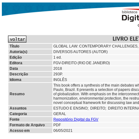
LIVRO EL
Título
GLOBAL LAW: CONTEMPORARY CHALLENGES,
Autoria(s)
DIVERSOS AUTORES (AUTOR)
Edição
1 ed.
Editora
FGV-DIREITO (RIO DE JANEIRO)
Data
2018
Descrição
293P.
Idioma
INGLÊS
This book offers a synthesis of the main debates 
Paulo, Brazil. It presents a selection of papers di
Resumo
of globalization. With emphasis on the interconnec
harmonization, environmental protection, the restru
novel conceptual framework for discussing law an
Assuntos
ESTUDO E ENSINO;
DIREITO; DIREITO INTER
Categoria
GERAL
Fonte
Repositório Digital da FGV
Formato de Arquivo
PDF
Acesso em
06/05/2021