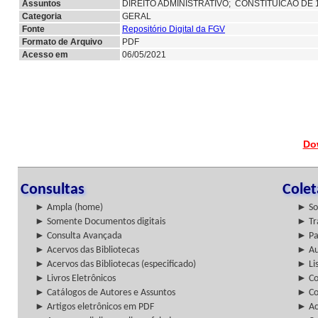
Assuntos
DIREITO ADMINISTRATIVO; CONSTITUICAO DE 
Categoria
GERAL
Fonte
Repositório Digital da FGV
Formato de Arquivo
PDF
Acesso em
06/05/2021
Do
Consultas
Cole
► Ampla (home)
► So
► Somente Documentos digitais
► Tr
► Consulta Avançada
► Pa
► Acervos das Bibliotecas
► Au
► Acervos das Bibliotecas (especificado)
► Lis
► Livros Eletrônicos
► Col
► Catálogos de Autores e Assuntos
► Co
► Artigos eletrônicos em PDF
► Ac