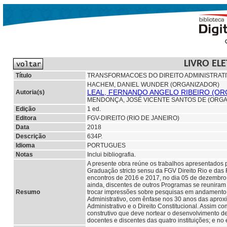
LIVRO EL
Título
TRANSFORMACOES DO DIREITO ADMINISTRATIV
HACHEM, DANIEL WUNDER (ORGANIZADOR)
LEAL, FERNANDO ANGELO RIBEIRO (O
Autoria(s)
MENDONÇA, JOSÉ VICENTE SANTOS DE (ORG
Edição
1 ed.
Editora
FGV-DIREITO (RIO DE JANEIRO)
Data
2018
Descrição
634P.
Idioma
PORTUGUES
Notas
Inclui bibliografia.
A presente obra reúne os trabalhos apresentados p
Graduação stricto sensu da FGV Direito Rio e da
encontros de 2016 e 2017, no dia 05 de dezembro 
ainda, discentes de outros Programas se reuniram
Resumo
trocar impressões sobre pesquisas em andamento. O
Administrativo, com ênfase nos 30 anos das aproxi
Administrativo e o Direito Constitucional. Assim c
construtivo que deve nortear o desenvolvimento d
docentes e discentes das quatro instituições; e no