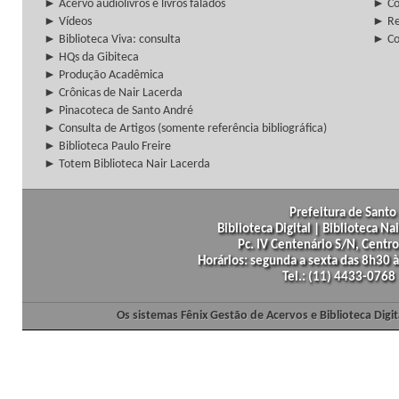
► Acervo audiolivros e livros falados
► Co
► Vídeos
► Re
► Biblioteca Viva: consulta
► Co
► HQs da Gibiteca
► Produção Acadêmica
► Crônicas de Nair Lacerda
► Pinacoteca de Santo André
► Consulta de Artigos (somente referência bibliográfica)
► Biblioteca Paulo Freire
► Totem Biblioteca Nair Lacerda
Prefeitura de Santo 
Biblioteca Digital | Biblioteca N
Pc. IV Centenário S/N, Centro
Horários: segunda a sexta das 8h30
Tel.: (11) 4433-0768
Os sistemas Fênix Gestão de Acervos e Biblioteca Dig