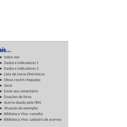
is...
► Sobre nós
► Dados e indicadores 1
► Dados e indicadores 2
► Lista de Livros Eletrônicos
► Obras recém chegadas
► Sócio
► Envie seu comentário
► Doações de livros
► Acervo doado pela FBN
► Situação de exemplar
► Biblioteca Viva: consulta
► Biblioteca Viva: cadastro de acervos