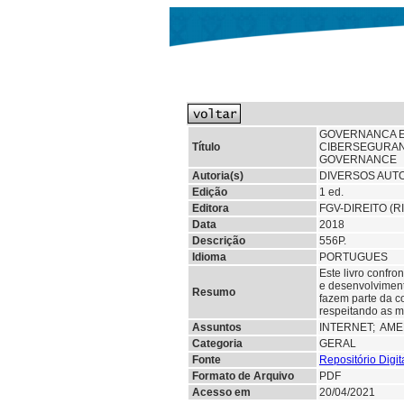
GOVERNANCA E 
Título
CIBERSEGURAN
GOVERNANCE
Autoria(s)
DIVERSOS AUT
Edição
1 ed.
Editora
FGV-DIREITO (R
Data
2018
Descrição
556P.
Idioma
PORTUGUES
Este livro confro
e desenvolviment
Resumo
fazem parte da co
respeitando as m
Assuntos
INTERNET;
AME
Categoria
GERAL
Fonte
Repositório Digi
Formato de Arquivo
PDF
Acesso em
20/04/2021