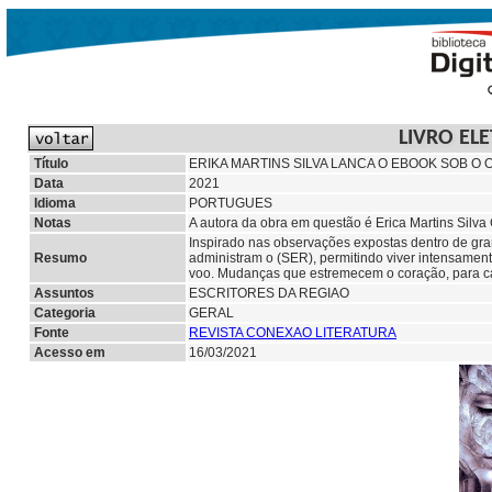
LIVRO EL
Título
ERIKA MARTINS SILVA LANCA O EBOOK SOB 
Data
2021
Idioma
PORTUGUES
Notas
A autora da obra em questão é Erica Martins Silva
Inspirado nas observações expostas dentro de gr
Resumo
administram o (SER), permitindo viver intensamen
voo. Mudanças que estremecem o coração, para ca
Assuntos
ESCRITORES DA REGIAO
Categoria
GERAL
Fonte
REVISTA CONEXAO LITERATURA
Acesso em
16/03/2021