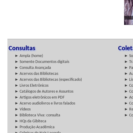
Consultas
Cole
► Ampla (home)
► So
► Somente Documentos digitais
► Tr
► Consulta Avançada
► Pa
► Acervos das Bibliotecas
► Au
► Acervos das Bibliotecas (especificado)
► Lis
► Livros Eletrônicos
► Col
► Catálogos de Autores e Assuntos
► Co
► Artigos eletrônicos em PDF
► Ac
► Acervo audiolivros e livros falados
► Co
► Vídeos
► Re
► Biblioteca Viva: consulta
► Co
► HQs da Gibiteca
► Produção Acadêmica