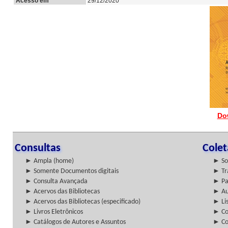
Acesso em
29/12/2020
Do
Consultas
Cole
► Ampla (home)
► So
► Somente Documentos digitais
► Tr
► Consulta Avançada
► Pa
► Acervos das Bibliotecas
► Au
► Acervos das Bibliotecas (especificado)
► Lis
► Livros Eletrônicos
► Col
► Catálogos de Autores e Assuntos
► Co