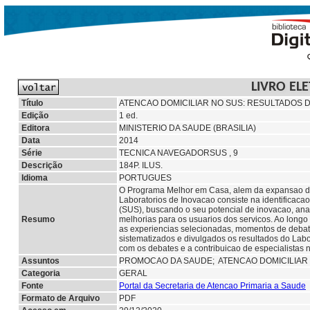
LIVRO EL
Título
ATENCAO DOMICILIAR NO SUS: RESULTADOS 
Edição
1 ed.
Editora
MINISTERIO DA SAUDE (BRASILIA)
Data
2014
Série
TECNICA NAVEGADORSUS , 9
Descrição
184P. ILUS.
Idioma
PORTUGUES
O Programa Melhor em Casa, alem da expansao da c
Laboratorios de Inovacao consiste na identificac
(SUS), buscando o seu potencial de inovacao, an
Resumo
melhorias para os usuarios dos servicos. Ao longo
as experiencias selecionadas, momentos de debate
sistematizados e divulgados os resultados do Lab
com os debates e a contribuicao de especialistas 
Assuntos
PROMOCAO DA SAUDE; ATENCAO DOMICILIAR
Categoria
GERAL
Fonte
Portal da Secretaria de Atencao Primaria a Saude
Formato de Arquivo
PDF