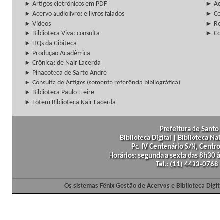
► Artigos eletrônicos em PDF
► Ac
► Acervo audiolivros e livros falados
► Co
► Vídeos
► Re
► Biblioteca Viva: consulta
► Co
► HQs da Gibiteca
► Produção Acadêmica
► Crônicas de Nair Lacerda
► Pinacoteca de Santo André
► Consulta de Artigos (somente referência bibliográfica)
► Biblioteca Paulo Freire
► Totem Biblioteca Nair Lacerda
Prefeitura de Santo 
Biblioteca Digital | Biblioteca N
Pc. IV Centenário S/N, Centro
Horários: segunda a sexta das 8h30
Tel.: (11) 4433-0768
Os sistemas Fênix Gestão de Acervos e Biblioteca Dig