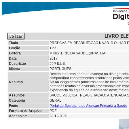
LIVRO EL
Título
PRATICAS EM REABILITACAO NA AB: O OLHAR
Edição
1 ed.
Editora
MINISTERIO DA SAUDE (BRASILIA)
Data
2017
Descrição
50P. ILUS.
Idioma
PORTUGUES
Devido a necessidade de avançar no dialogo sobre o
compartilhar conhecimentos produzidos pelas viven
Resumo
AB ao longo destes primeiros anos de implementac
partir dos relatos de diversos profissionais em e
experiencia da equipe de elaboracao deste materia
Assuntos
SAUDE PUBLICA;
REABILITACAO; ATENCAO A 
Categoria
GERAL
Fonte
Portal da Secretaria de Atencao Primaria a Saude
Formato de Arquivo
PDF
Acesso em
28/12/2020