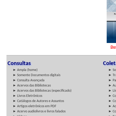
Do
Consultas
Cole
► Ampla (home)
► So
► Somente Documentos digitais
► Tr
► Consulta Avançada
► Pa
► Acervos das Bibliotecas
► Au
► Acervos das Bibliotecas (especificado)
► Lis
► Livros Eletrônicos
► Col
► Catálogos de Autores e Assuntos
► Co
► Artigos eletrônicos em PDF
► Ac
► Acervo audiolivros e livros falados
► Co