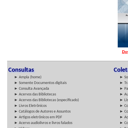
Do
Consultas
Cole
► Ampla (home)
► So
► Somente Documentos digitais
► Tr
► Consulta Avançada
► Pa
► Acervos das Bibliotecas
► Au
► Acervos das Bibliotecas (especificado)
► Lis
► Livros Eletrônicos
► Col
► Catálogos de Autores e Assuntos
► Co
► Artigos eletrônicos em PDF
► Ac
► Acervo audiolivros e livros falados
► Co