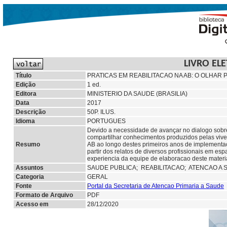
LIVRO EL
Título
PRATICAS EM REABILITACAO NA AB: O OLHAR
Edição
1 ed.
Editora
MINISTERIO DA SAUDE (BRASILIA)
Data
2017
Descrição
50P. ILUS.
Idioma
PORTUGUES
Devido a necessidade de avançar no dialogo sobre o
compartilhar conhecimentos produzidos pelas viven
Resumo
AB ao longo destes primeiros anos de implementac
partir dos relatos de diversos profissionais em e
experiencia da equipe de elaboracao deste materia
Assuntos
SAUDE PUBLICA;
REABILITACAO; ATENCAO A 
Categoria
GERAL
Fonte
Portal da Secretaria de Atencao Primaria a Saude
Formato de Arquivo
PDF
Acesso em
28/12/2020