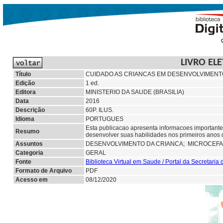
LIVRO EL
Título
CUIDADO AS CRIANCAS EM DESENVOLVIMENTO 
Edição
1 ed.
Editora
MINISTERIO DA SAUDE (BRASILIA)
Data
2016
Descrição
60P. ILUS.
Idioma
PORTUGUES
Esta publicacao apresenta informacoes importantes
Resumo
desenvolver suas habilidades nos primeiros anos 
Assuntos
DESENVOLVIMENTO DA CRIANCA;
MICROCEFA
Categoria
GERAL
Fonte
Biblioteca Virtual em Saude / Portal da Secretaria
Formato de Arquivo
PDF
Acesso em
08/12/2020