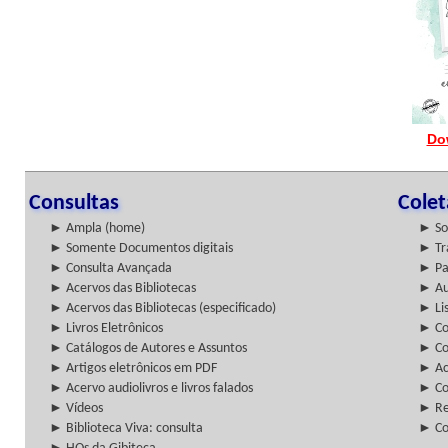
Do
Consultas
Cole
► Ampla (home)
► So
► Somente Documentos digitais
► Tr
► Consulta Avançada
► Pa
► Acervos das Bibliotecas
► Au
► Acervos das Bibliotecas (especificado)
► Lis
► Livros Eletrônicos
► Col
► Catálogos de Autores e Assuntos
► Co
► Artigos eletrônicos em PDF
► Ac
► Acervo audiolivros e livros falados
► Co
► Vídeos
► Re
► Biblioteca Viva: consulta
► Co