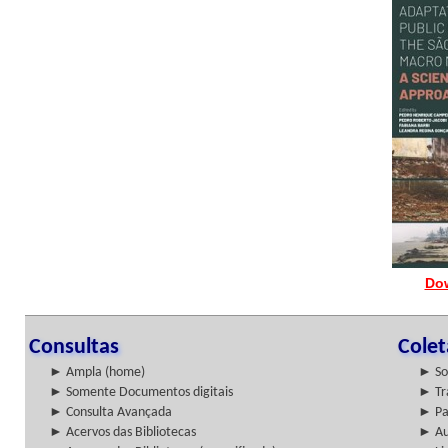
Do
Consultas
Cole
► Ampla (home)
► So
► Somente Documentos digitais
► Tr
► Consulta Avançada
► Pa
► Acervos das Bibliotecas
► Au