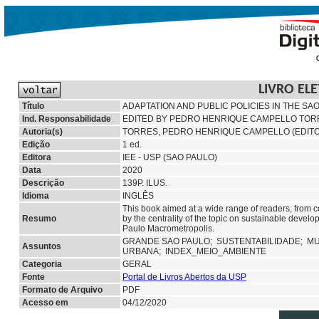
LIVRO EL
Título
ADAPTATION AND PUBLIC POLICIES IN THE S
Ind. Responsabilidade
EDITED BY PEDRO HENRIQUE CAMPELLO TORRES 
Autoria(s)
TORRES, PEDRO HENRIQUE CAMPELLO (EDIT
Edição
1 ed.
Editora
IEE - USP (SAO PAULO)
Data
2020
Descrição
139P. ILUS.
Idioma
INGLÊS
This book aimed at a wide range of readers, from col
Resumo
by the centrality of the topic on sustainable devel
Paulo Macrometropolis.
GRANDE SAO PAULO;
SUSTENTABILIDADE;
MU
Assuntos
URBANA; INDEX_MEIO_AMBIENTE
Categoria
GERAL
Fonte
Portal de Livros Abertos da USP
Formato de Arquivo
PDF
Acesso em
04/12/2020