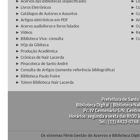
► Acervos das Bibliotecas (especificado)
► Lis
► Livros Eletrônicos
► Col
► Catálogos de Autores e Assuntos
► Co
► Artigos eletrônicos em PDF
► Ac
► Acervo audiolivros e livros falados
► Co
► Vídeos
► Re
► Biblioteca Viva: consulta
► Co
► HQs da Gibiteca
► Produção Acadêmica
► Crônicas de Nair Lacerda
► Pinacoteca de Santo André
► Consulta de Artigos (somente referência bibliográfica)
► Biblioteca Paulo Freire
► Totem Biblioteca Nair Lacerda
Prefeitura de Santo 
Biblioteca Digital | Biblioteca N
Pc. IV Centenário S/N, Centro
Horários: segunda a sexta das 8h30
Tel.: (11) 4433-0768
Os sistemas Fênix Gestão de Acervos e Biblioteca Dig