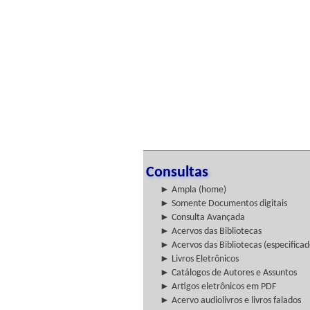
Consultas
► Ampla (home)
► Somente Documentos digitais
► Consulta Avançada
► Acervos das Bibliotecas
► Acervos das Bibliotecas (especificad
► Livros Eletrônicos
► Catálogos de Autores e Assuntos
► Artigos eletrônicos em PDF
► Acervo audiolivros e livros falados