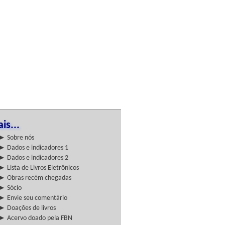
is...
► Sobre nós
► Dados e indicadores 1
► Dados e indicadores 2
► Lista de Livros Eletrônicos
► Obras recém chegadas
► Sócio
► Envie seu comentário
► Doações de livros
► Acervo doado pela FBN