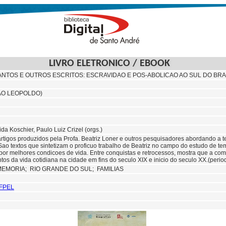
LIVRO ELETRONICO / EBOOK
 SANTOS E OUTROS ESCRITOS: ESCRAVIDAO E POS-ABOLICAO AO SUL DO BRAS
SÃO LEOPOLDO)
ida Koschier, Paulo Luiz Crizel (orgs.)
artigos produzidos pela Profa. Beatriz Loner e outros pesquisadores abordando a 
 Sao textos que sintetizam o proficuo trabalho de Beatriz no campo do estudo de t
 por melhores condicoes de vida. Entre conquistas e retrocessos, mostra que a co
os da vida cotidiana na cidade em fins do seculo XIX e inicio do seculo XX.(perio
MEMORIA;
RIO GRANDE DO SUL; FAMILIAS
UFPEL