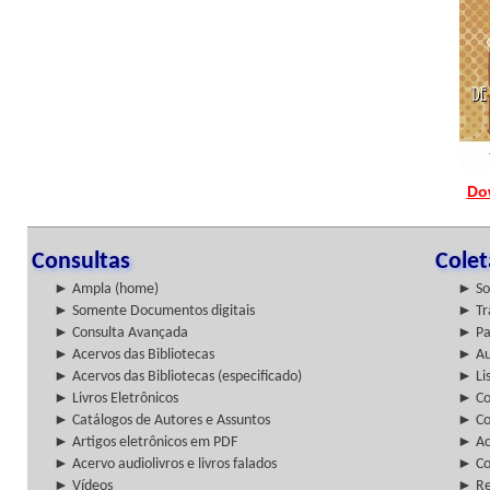
Do
Consultas
Cole
► Ampla (home)
► So
► Somente Documentos digitais
► Tr
► Consulta Avançada
► Pa
► Acervos das Bibliotecas
► Au
► Acervos das Bibliotecas (especificado)
► Lis
► Livros Eletrônicos
► Col
► Catálogos de Autores e Assuntos
► Co
► Artigos eletrônicos em PDF
► Ac
► Acervo audiolivros e livros falados
► Co
► Vídeos
► Re