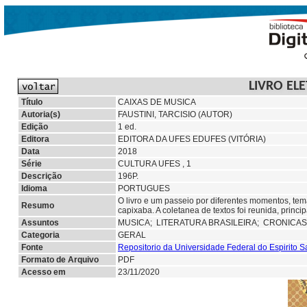
LIVRO EL
Título
CAIXAS DE MUSICA
Autoria(s)
FAUSTINI, TARCISIO (AUTOR)
Edição
1 ed.
Editora
EDITORA DA UFES EDUFES (VITÓRIA)
Data
2018
Série
CULTURA UFES , 1
Descrição
196P.
Idioma
PORTUGUES
O livro e um passeio por diferentes momentos, te
Resumo
capixaba. A coletanea de textos foi reunida, princi
Assuntos
MUSICA;
LITERATURA BRASILEIRA; CRONICAS
Categoria
GERAL
Fonte
Repositorio da Universidade Federal do Espirito 
Formato de Arquivo
PDF
Acesso em
23/11/2020