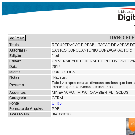
LIVRO EL
Título
RECUPERACAO E REABILITACAO DE AREAS D
Autoria(s)
SANTOS, JORGE ANTONIO GONZAGA (AUTOR)
Edição
1 ed.
Editora
UNIVERSIDADE FEDERAL DO RECONCAVO BAI
Data
2017
Idioma
PORTUGUES
Notas
44p. ilus.
Este livro apresenta as diversas praticas que tem
Resumo
impactas pelas atividades minerarias.
Assuntos
MINERACAO;
IMPACTO AMBIENTAL; SOLOS
Categoria
GERAL
Fonte
UFRB
Formato de Arquivo
PDF
Acesso em
06/10/2020