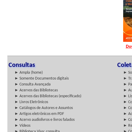
Do
Consultas
Cole
► Ampla (home)
► So
► Somente Documentos digitais
► Tr
► Consulta Avançada
► Pa
► Acervos das Bibliotecas
► Au
► Acervos das Bibliotecas (especificado)
► Lis
► Livros Eletrônicos
► Col
► Catálogos de Autores e Assuntos
► Co
► Artigos eletrônicos em PDF
► Ac
► Acervo audiolivros e livros falados
► Co
► Vídeos
► Re
► Biblioteca Viva: consulta
► Co