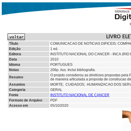
LIVRO EL
Título
COMUNICACAO DE NOTICIAS DIFICEIS: COMP
Edição
1 ed.
Editora
INSTITUTO NACIONAL DO CANCER - INCA (RIO 
Data
2010
Idioma
PORTUGUES
Notas
206p. ilus. Inclui bibliografia.
O projeto considerou as diretrizes propostas pel
Resumo
de maneira articulada a proposta de construcao de
Assuntos
MORTE;
CUIDADOS;
HUMANIZACAO DOS SERV
Categoria
GERAL
Fonte
INSTITUTO NACIONAL DE CANCER
Formato de Arquivo
PDF
Acesso em
05/10/2020