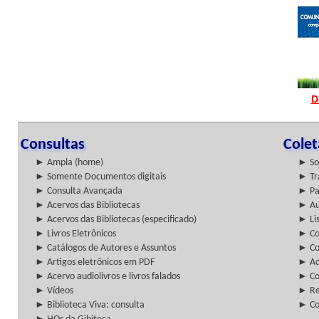
D
Consultas
Cole
► Ampla (home)
► So
► Somente Documentos digitais
► Tr
► Consulta Avançada
► Pa
► Acervos das Bibliotecas
► Au
► Acervos das Bibliotecas (especificado)
► Lis
► Livros Eletrônicos
► Col
► Catálogos de Autores e Assuntos
► Co
► Artigos eletrônicos em PDF
► Ac
► Acervo audiolivros e livros falados
► Co
► Vídeos
► Re
► Biblioteca Viva: consulta
► Co