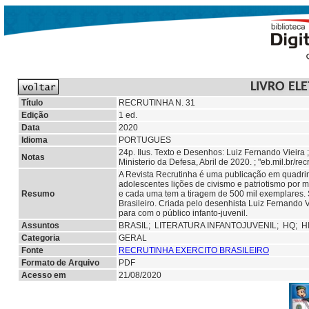
LIVRO EL
Título
RECRUTINHA N. 31
Edição
1 ed.
Data
2020
Idioma
PORTUGUES
24p. Ilus. Texto e Desenhos: Luiz Fernando Vieira
Notas
Ministerio da Defesa, Abril de 2020. ; "eb.mil.br/recr
A Revista Recrutinha é uma publicação em quadri
adolescentes lições de civismo e patriotismo por 
Resumo
e cada uma tem a tiragem de 500 mil exemplares. S
Brasileiro. Criada pelo desenhista Luiz Fernando
para com o público infanto-juvenil.
Assuntos
BRASIL;
LITERATURA INFANTOJUVENIL;
HQ;
H
Categoria
GERAL
Fonte
RECRUTINHA EXERCITO BRASILEIRO
Formato de Arquivo
PDF
Acesso em
21/08/2020