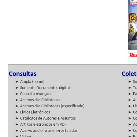
Do
Consultas
Cole
► Ampla (home)
► So
► Somente Documentos digitais
► Tr
► Consulta Avançada
► Pa
► Acervos das Bibliotecas
► Au
► Acervos das Bibliotecas (especificado)
► Lis
► Livros Eletrônicos
► Col
► Catálogos de Autores e Assuntos
► Co
► Artigos eletrônicos em PDF
► Ac
► Acervo audiolivros e livros falados
► Co
► Vídeos
► Re