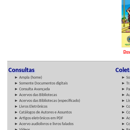
Do
Consultas
Cole
► Ampla (home)
► So
► Somente Documentos digitais
► Tr
► Consulta Avançada
► Pa
► Acervos das Bibliotecas
► Au
► Acervos das Bibliotecas (especificado)
► Lis
► Livros Eletrônicos
► Col
► Catálogos de Autores e Assuntos
► Co
► Artigos eletrônicos em PDF
► Ac
► Acervo audiolivros e livros falados
► Co
► Vídeos
► Re