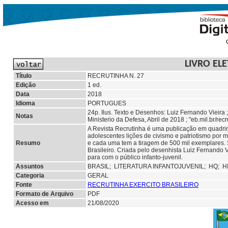
LIVRO EL
Título
RECRUTINHA N. 27
Edição
1 ed.
Data
2018
Idioma
PORTUGUES
24p. Ilus. Texto e Desenhos: Luiz Fernando Vieira
Notas
Ministerio da Defesa, Abril de 2018 ; "eb.mil.br/recru
A Revista Recrutinha é uma publicação em quadri
adolescentes lições de civismo e patriotismo por 
Resumo
e cada uma tem a tiragem de 500 mil exemplares. S
Brasileiro. Criada pelo desenhista Luiz Fernando
para com o público infanto-juvenil.
Assuntos
BRASIL;
LITERATURA INFANTOJUVENIL;
HQ;
H
Categoria
GERAL
Fonte
RECRUTINHA EXERCITO BRASILEIRO
Formato de Arquivo
PDF
Acesso em
21/08/2020