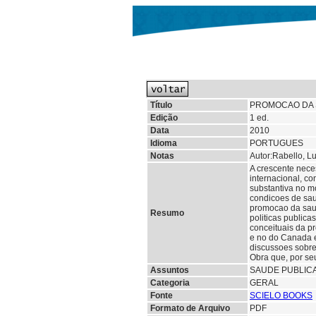
Título
PROMOCAO DA 
Edição
1 ed.
Data
2010
Idioma
PORTUGUES
Notas
Autor:Rabello, L
A crescente nec
internacional, c
substantiva no m
condicoes de saud
promocao da saud
Resumo
politicas public
conceituais da p
e no do Canada e
discussoes sobre 
Obra que, por se
Assuntos
SAUDE PUBLIC
Categoria
GERAL
Fonte
SCIELO BOOKS
Formato de Arquivo
PDF