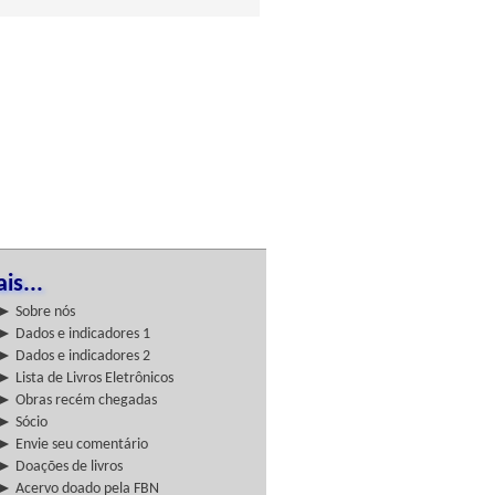
is...
► Sobre nós
► Dados e indicadores 1
► Dados e indicadores 2
► Lista de Livros Eletrônicos
► Obras recém chegadas
► Sócio
► Envie seu comentário
► Doações de livros
► Acervo doado pela FBN