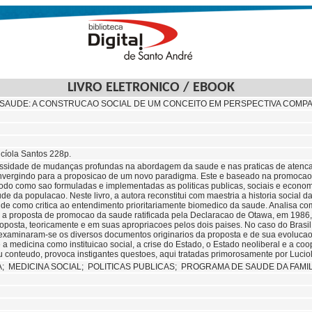
LIVRO ELETRONICO / EBOOK
SAUDE: A CONSTRUCAO SOCIAL DE UM CONCEITO EM PERSPECTIVA COMP
ucíola Santos 228p.
essidade de mudanças profundas na abordagem da saude e nas praticas de atenca
onvergindo para a proposicao de um novo paradigma. Este e baseado na promoca
odo como sao formuladas e implementadas as politicas publicas, sociais e econom
e da populacao. Neste livro, a autora reconstitui com maestria a historia social da
e como critica ao entendimento prioritariamente biomedico da saude. Analisa c
as a proposta de promocao da saude ratificada pela Declaracao de Otawa, em 19
roposta, teoricamente e em suas apropriacoes pelos dois paises. No caso do Brasil
xaminaram-se os diversos documentos originarios da proposta e de sua evoluca
a medicina como instituicao social, a crise do Estado, o Estado neoliberal e a co
u conteudo, provoca instigantes questoes, aqui tratadas primorosamente por Luciol
A;
MEDICINA SOCIAL;
POLITICAS PUBLICAS;
PROGRAMA DE SAUDE DA FAMIL