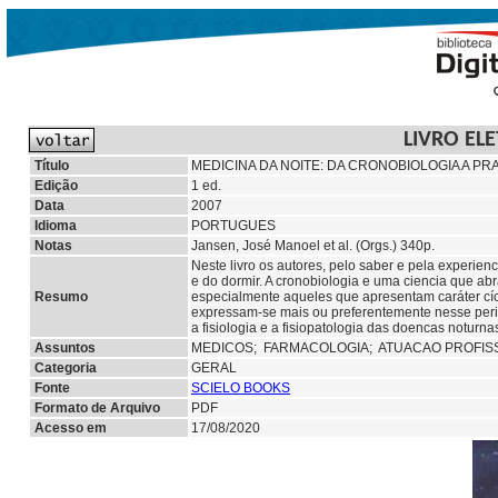
LIVRO EL
Título
MEDICINA DA NOITE: DA CRONOBIOLOGIA A PRA
Edição
1 ed.
Data
2007
Idioma
PORTUGUES
Notas
Jansen, José Manoel et al. (Orgs.) 340p.
Neste livro os autores, pelo saber e pela experie
e do dormir. A cronobiologia e uma ciencia que a
Resumo
especialmente aqueles que apresentam caráter cíc
expressam-se mais ou preferentemente nesse perio
a fisiologia e a fisiopatologia das doencas noturn
Assuntos
MEDICOS;
FARMACOLOGIA;
ATUACAO PROFIS
Categoria
GERAL
Fonte
SCIELO BOOKS
Formato de Arquivo
PDF
Acesso em
17/08/2020