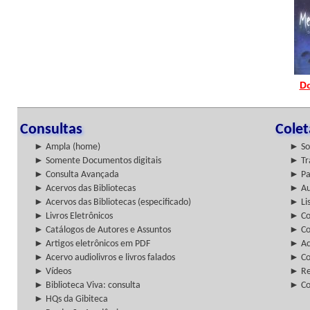
D
Consultas
Cole
► Ampla (home)
► So
► Somente Documentos digitais
► Tr
► Consulta Avançada
► Pa
► Acervos das Bibliotecas
► Au
► Acervos das Bibliotecas (especificado)
► Lis
► Livros Eletrônicos
► Col
► Catálogos de Autores e Assuntos
► Co
► Artigos eletrônicos em PDF
► Ac
► Acervo audiolivros e livros falados
► Co
► Vídeos
► Re
► Biblioteca Viva: consulta
► Co
► HQs da Gibiteca