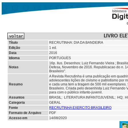
LIVRO EL
Título
RECRUTINHA: DIA DA BANDEIRA
Edição
1 ed.
Data
2016
Idioma
PORTUGUES
16p. Ilus. Desenhos: Luiz Fernando Vieira ; Brasi
Notas
Defesa, Novembro de 2016. Republicacao do n. 14 
Brasileiro".
A Revista Recrutinha é uma publicação em quadri
adolescentes lições de civismo e patriotismo por 
Resumo
e cada uma tem a tiragem de 500 mil exemplares. S
Brasileiro. Criada pelo desenhista Luiz Fernando
para com o público infanto-juvenil.
Assuntos
BRASIL;
LITERATURA INFANTOJUVENIL;
HQ;
H
Categoria
GERAL
Fonte
RECRUTINHA EXERCITO BRASILEIRO
Formato de Arquivo
PDF
Acesso em
14/08/2020