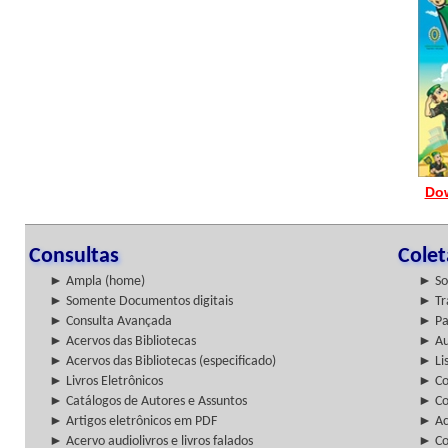
Do
Consultas
Cole
► Ampla (home)
► So
► Somente Documentos digitais
► Tr
► Consulta Avançada
► Pa
► Acervos das Bibliotecas
► Au
► Acervos das Bibliotecas (especificado)
► Lis
► Livros Eletrônicos
► Col
► Catálogos de Autores e Assuntos
► Co
► Artigos eletrônicos em PDF
► Ac
► Acervo audiolivros e livros falados
► Co