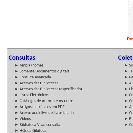
Do
Consultas
Cole
► Ampla (home)
► So
► Somente Documentos digitais
► Tr
► Consulta Avançada
► Pa
► Acervos das Bibliotecas
► Au
► Acervos das Bibliotecas (especificado)
► Lis
► Livros Eletrônicos
► Col
► Catálogos de Autores e Assuntos
► Co
► Artigos eletrônicos em PDF
► Ac
► Acervo audiolivros e livros falados
► Co
► Vídeos
► Re
► Biblioteca Viva: consulta
► Co
► HQs da Gibiteca