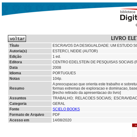
LIVRO EL
Título
ESCRAVOS DA DESIGUALDADE: UM ESTUDO S
Autoria(s)
ESTERCI, NEIDE (AUTOR)
Edição
1 ed.
Editora
CENTRO EDELSTEIN DE PESQUISAS SOCIAIS (R
Data
2008
Idioma
PORTUGUES
Notas
104p.
A preocupacao que orienta este trabalho e sobret
Resumo
formas extremas de exploracao e dominacao, basead
[trecho retirado da apresentacao do livro]
Assuntos
TRABALHO;
RELACOES SOCIAIS;
ESCRAVIDA
Categoria
GERAL
Fonte
SCIELO BOOKS
Formato de Arquivo
PDF
Acesso em
14/08/2020