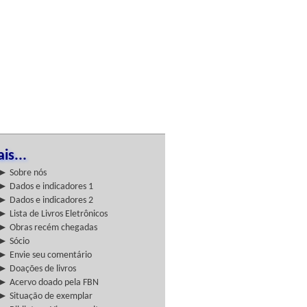
is...
► Sobre nós
► Dados e indicadores 1
► Dados e indicadores 2
► Lista de Livros Eletrônicos
► Obras recém chegadas
► Sócio
► Envie seu comentário
► Doações de livros
► Acervo doado pela FBN
► Situação de exemplar