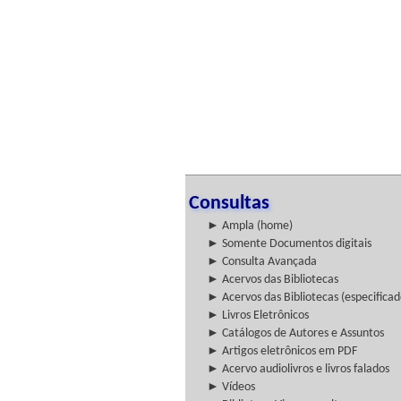
Consultas
► Ampla (home)
► Somente Documentos digitais
► Consulta Avançada
► Acervos das Bibliotecas
► Acervos das Bibliotecas (especificad
► Livros Eletrônicos
► Catálogos de Autores e Assuntos
► Artigos eletrônicos em PDF
► Acervo audiolivros e livros falados
► Vídeos