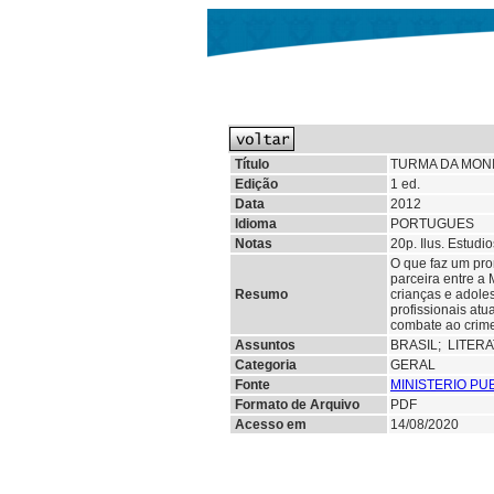
Título
TURMA DA MONI
Edição
1 ed.
Data
2012
Idioma
PORTUGUES
Notas
20p. Ilus. Estudi
O que faz um pro
parceira entre a 
Resumo
crianças e adole
profissionais atu
combate ao crime
Assuntos
BRASIL;
LITER
Categoria
GERAL
Fonte
MINISTERIO PU
Formato de Arquivo
PDF
Acesso em
14/08/2020