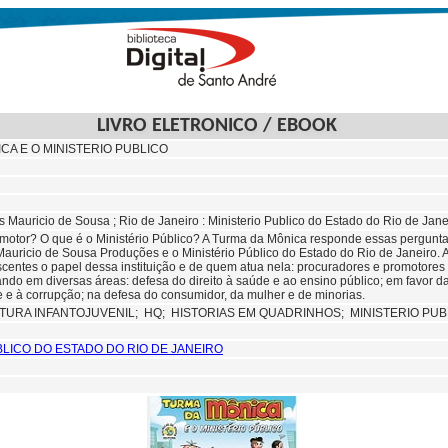
LIVRO ELETRONICO / EBOOK
CA E O MINISTERIO PUBLICO
os Mauricio de Sousa ; Rio de Janeiro : Ministerio Publico do Estado do Rio de Jane
motor? O que é o Ministério Público? A Turma da Mônica responde essas perguntas
Mauricio de Sousa Produções e o Ministério Público do Estado do Rio de Janeiro. A
scentes o papel dessa instituição e de quem atua nela: procuradores e promotores
ando em diversas áreas: defesa do direito à saúde e ao ensino público; em favor d
 e à corrupção; na defesa do consumidor, da mulher e de minorias.
ATURA INFANTOJUVENIL;
HQ;
HISTORIAS EM QUADRINHOS;
MINISTERIO PU
BLICO DO ESTADO DO RIO DE JANEIRO