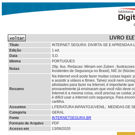
LIVRO EL
Título
INTERNET SEGURA: DIVIRTA-SE E APRENDA A
Edição
1 ed.
Data
S.D.
Idioma
PORTUGUES
29p. Ilus. Redacao: Miriam von Zuben ; Ilustracoe
Notas
Incidentes de Segurança no Brasil), NIC.br (Núcle
Na Internet você pode fazer muitas coisas legais: p
e assistir a vídeos e filmes. Talvez você nem cons
atividades para fazer na Internet, é importante q
Resumo
provavelmente já ensinaram que você não deve con
Internet é a mesma coisa, você precisa se cuidar
é difícil usar a Internet com segurança. Para enco
cartilha.
Assuntos
LITERATURA INFANTOJUVENIL;
MEDIDAS DE S
Categoria
GERAL
Fonte
INTERNETSEGURA.BR
Formato de Arquivo
PDF
Acesso em
13/08/2020