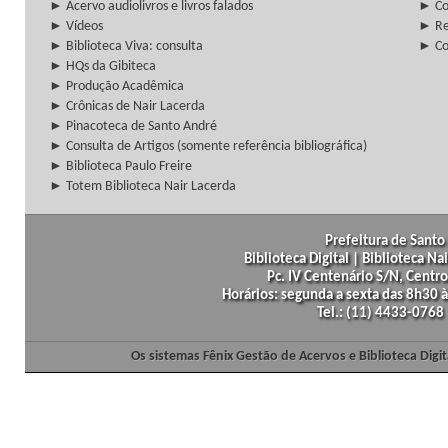
► Acervo audiolivros e livros falados
► Co
► Vídeos
► Re
► Biblioteca Viva: consulta
► Co
► HQs da Gibiteca
► Produção Acadêmica
► Crônicas de Nair Lacerda
► Pinacoteca de Santo André
► Consulta de Artigos (somente referência bibliográfica)
► Biblioteca Paulo Freire
► Totem Biblioteca Nair Lacerda
Prefeitura de Santo 
Biblioteca Digital | Biblioteca N
Pc. IV Centenário S/N, Centro
Horários: segunda a sexta das 8h30
Tel.: (11) 4433-0768
Os sistemas Fênix Gestão de Acervos e Biblioteca Dig