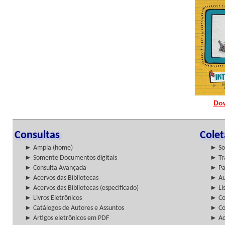
Do
Consultas
Cole
► Ampla (home)
► So
► Somente Documentos digitais
► Tr
► Consulta Avançada
► Pa
► Acervos das Bibliotecas
► Au
► Acervos das Bibliotecas (especificado)
► Lis
► Livros Eletrônicos
► Col
► Catálogos de Autores e Assuntos
► Co
► Artigos eletrônicos em PDF
► Ac