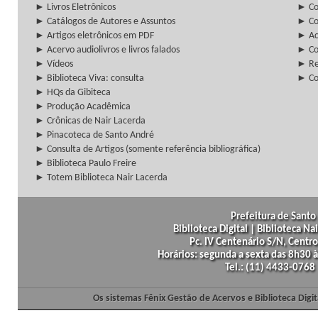
► Livros Eletrônicos
► Col
► Catálogos de Autores e Assuntos
► Co
► Artigos eletrônicos em PDF
► Ac
► Acervo audiolivros e livros falados
► Co
► Vídeos
► Re
► Biblioteca Viva: consulta
► Co
► HQs da Gibiteca
► Produção Acadêmica
► Crônicas de Nair Lacerda
► Pinacoteca de Santo André
► Consulta de Artigos (somente referência bibliográfica)
► Biblioteca Paulo Freire
► Totem Biblioteca Nair Lacerda
Prefeitura de Santo 
Biblioteca Digital | Biblioteca N
Pc. IV Centenário S/N, Centro
Horários: segunda a sexta das 8h30
Tel.: (11) 4433-0768
Os sistemas Fênix Gestão de Acervos e Biblioteca Dig