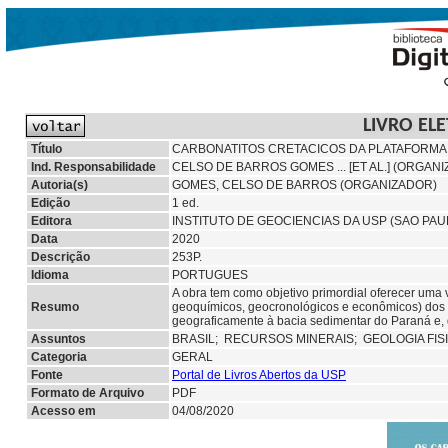
LIVRO EL
Título
CARBONATITOS CRETACICOS DA PLATAFORMA B
Ind. Responsabilidade
CELSO DE BARROS GOMES ... [ET AL.] (ORGAN
Autoria(s)
GOMES, CELSO DE BARROS (ORGANIZADOR)
Edição
1 ed.
Editora
INSTITUTO DE GEOCIENCIAS DA USP (SAO PAU
Data
2020
Descrição
253P.
Idioma
PORTUGUES
A obra tem como objetivo primordial oferecer uma v
Resumo
geoquímicos, geocronológicos e econômicos) dos ca
geograficamente à bacia sedimentar do Paraná e,
Assuntos
BRASIL;
RECURSOS MINERAIS;
GEOLOGIA FI
Categoria
GERAL
Fonte
Portal de Livros Abertos da USP
Formato de Arquivo
PDF
Acesso em
04/08/2020