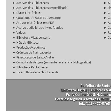
► Acervos das Bibliotecas
► Au
► Acervos das Bibliotecas (especificado)
► Lis
► Livros Eletrônicos
► Col
► Catálogos de Autores e Assuntos
► Co
► Artigos eletrônicos em PDF
► Ac
► Acervo audiolivros e livros falados
► Co
► Vídeos
► Re
► Biblioteca Viva: consulta
► Co
► HQs da Gibiteca
► Produção Acadêmica
► Crônicas de Nair Lacerda
► Pinacoteca de Santo André
► Consulta de Artigos (somente referência bibliográfica)
► Biblioteca Paulo Freire
► Totem Biblioteca Nair Lacerda
Prefeitura de Santo 
Biblioteca Digital | Biblioteca N
Pc. IV Centenário S/N, Centro
Horários: segunda a sexta das 8h30
Tel.: (11) 4433-0768