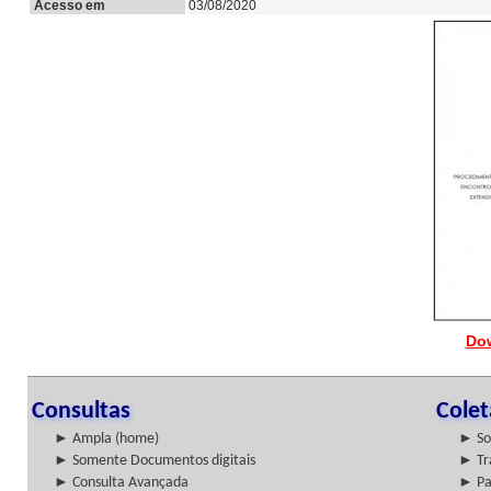
Acesso em
03/08/2020
Do
Consultas
Cole
► Ampla (home)
► So
► Somente Documentos digitais
► Tr
► Consulta Avançada
► Pa