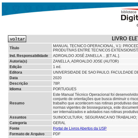
LIVRO EL
MANUAL TECNICO OPERACIONAL, V.1: PROCE
Título
PRODUTIVAS ENTRE TECNICOS EXTENSIONIST
Ind. Responsabilidade
ADROALDO JOSÉ ZANELLA ... [ET AL.].
Autoria(s)
ZANELLA, ADROALDO JOSE (AUTOR)
Edição
1 ed.
Editora
UNIVERSIDADE DE SAO PAULO. FACULDADE DE
Data
2020
Descrição
78P.
Idioma
PORTUGUES
Este Manual Técnico Operacional foi desenvolvido 
conjunto de orientações que busca diminuir o risc
Resumo
trabalho que acontecem nas rotinas produtivas das 
normas vigentes de biossegurança, este documento
ser internalizados e adotados nas rotinas produtiv
Assuntos
SUINOCULTURA;
SEGURANCA NO TRABALHO
Categoria
GERAL
Fonte
Portal de Livros Abertos da USP
Formato de Arquivo
PDF