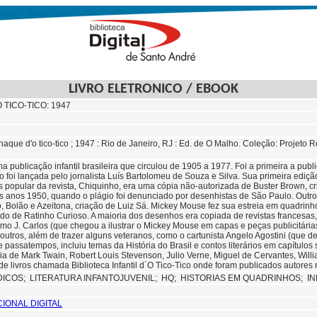
LIVRO ELETRONICO / EBOOK
TICO-TICO: 1947
anaque d'o tico-tico ; 1947 : Rio de Janeiro, RJ : Ed. de O Malho. Coleção: Proje
ma publicação infantil brasileira que circulou de 1905 a 1977. Foi a primeira a publ
co foi lançada pelo jornalista Luís Bartolomeu de Souza e Silva. Sua primeira ediç
popular da revista, Chiquinho, era uma cópia não-autorizada de Buster Brown, cria
os anos 1950, quando o plágio foi denunciado por desenhistas de São Paulo. Out
 Bolão e Azeitona, criação de Luiz Sá. Mickey Mouse fez sua estreia em quadrin
do de Ratinho Curioso. A maioria dos desenhos era copiada de revistas francesas
omo J. Carlos (que chegou a ilustrar o Mickey Mouse em capas e peças publicitária
outros, além de trazer alguns veteranos, como o cartunista Angelo Agostini (que d
s e passatempos, incluiu temas da História do Brasil e contos literários em capítulo
ia de Mark Twain, Robert Louis Stevenson, Julio Verne, Miguel de Cervantes, Willi
e livros chamada Biblioteca Infantil d´O Tico-Tico onde foram publicados autores 
DICOS;
LITERATURA INFANTOJUVENIL;
HQ;
HISTORIAS EM QUADRINHOS; I
CIONAL DIGITAL