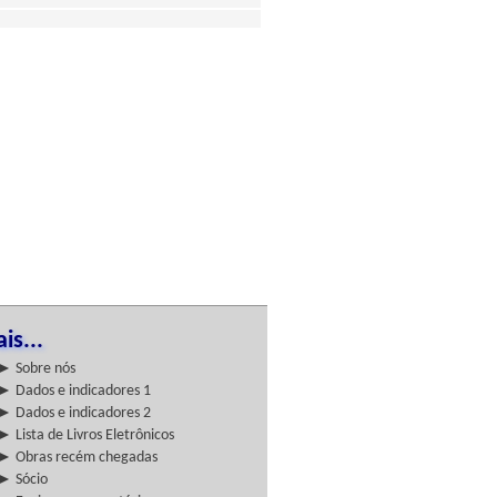
is...
► Sobre nós
► Dados e indicadores 1
► Dados e indicadores 2
► Lista de Livros Eletrônicos
► Obras recém chegadas
► Sócio