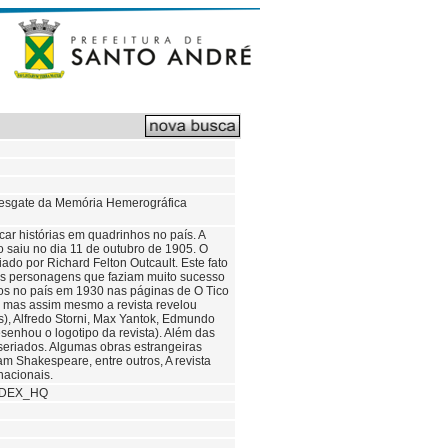
to Resgate da Memória Hemerográfica
icar histórias em quadrinhos no país. A
ão saiu no dia 11 de outubro de 1905. O
do por Richard Felton Outcault. Este fato
ros personagens que faziam muito sucesso
hos no país em 1930 nas páginas de O Tico
, mas assim mesmo a revista revelou
s), Alfredo Storni, Max Yantok, Edmundo
esenhou o logotipo da revista). Além das
s seriados. Algumas obras estrangeiras
am Shakespeare, entre outros, A revista
nacionais.
NDEX_HQ