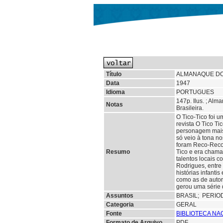
Título
ALMANAQUE DO 
Data
1947
Idioma
PORTUGUES
147p. Ilus. ; Alm
Notas
Brasileira.
O Tico-Tico foi u
revista O Tico Ti
personagem mais 
só veio à tona n
foram Reco-Reco,
Resumo
Tico e era chama
talentos locais c
Rodrigues, entre 
histórias infanti
como as de autor
gerou uma série d
Assuntos
BRASIL;
PERIO
Categoria
GERAL
Fonte
BIBLIOTECA NA
Formato de Arquivo
PDF