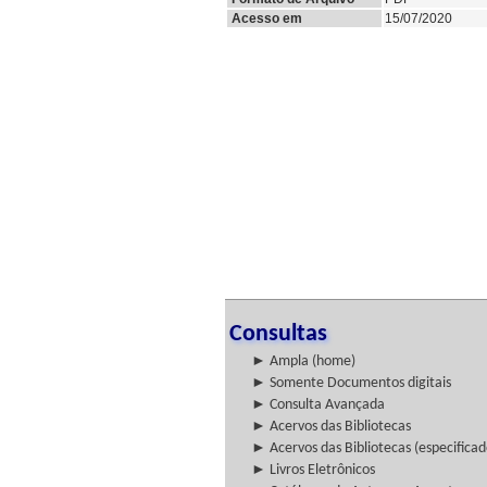
Acesso em
15/07/2020
Consultas
► Ampla (home)
► Somente Documentos digitais
► Consulta Avançada
► Acervos das Bibliotecas
► Acervos das Bibliotecas (especificad
► Livros Eletrônicos