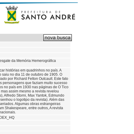
to Resgate da Memória Hemerográfica
icar histórias em quadrinhos no país. A
ão saiu no dia 11 de outubro de 1905. O
do por Richard Felton Outcault. Este fato
ros personagens que faziam muito sucesso
hos no país em 1930 nas páginas de O Tico
, mas assim mesmo a revista revelou
s), Alfredo Storni, Max Yantok, Edmundo
esenhou o logotipo da revista). Além das
s seriados. Algumas obras estrangeiras
am Shakespeare, entre outros, A revista
nacionais.
NDEX_HQ