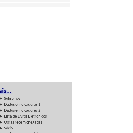
is...
► Sobre nós
► Dados e indicadores 1
► Dados e indicadores 2
► Lista de Livros Eletrônicos
► Obras recém chegadas
► Sócio