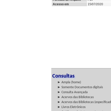
Acesso em
15/07/2020
Consultas
► Ampla (home)
► Somente Documentos digitais
► Consulta Avançada
► Acervos das Bibliotecas
► Acervos das Bibliotecas (especificad
► Livros Eletrônicos