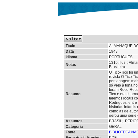
Título
ALMANAQUE DO 
Data
1943
Idioma
PORTUGUES
131p. Ilus. ; Alm
Notas
Brasileira.
O Tico-Tico foi u
revista O Tico Ti
personagem mais 
só veio à tona n
foram Reco-Reco,
Resumo
Tico e era chama
talentos locais c
Rodrigues, entre 
histórias infanti
como as de autor
gerou uma série d
Assuntos
BRASIL;
PERIO
Categoria
GERAL
Fonte
BIBLIOTECA NA
Formato de Arquivo
PDF