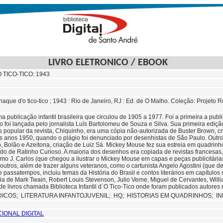
LIVRO ELETRONICO / EBOOK
TICO-TICO: 1943
anaque d'o tico-tico ; 1943 : Rio de Janeiro, RJ : Ed. de O Malho. Coleção: Proje
ma publicação infantil brasileira que circulou de 1905 a 1977. Foi a primeira a publ
co foi lançada pelo jornalista Luís Bartolomeu de Souza e Silva. Sua primeira ediç
popular da revista, Chiquinho, era uma cópia não-autorizada de Buster Brown, cria
os anos 1950, quando o plágio foi denunciado por desenhistas de São Paulo. Out
 Bolão e Azeitona, criação de Luiz Sá. Mickey Mouse fez sua estreia em quadrin
do de Ratinho Curioso. A maioria dos desenhos era copiada de revistas francesas
omo J. Carlos (que chegou a ilustrar o Mickey Mouse em capas e peças publicitária
outros, além de trazer alguns veteranos, como o cartunista Angelo Agostini (que d
s e passatempos, incluiu temas da História do Brasil e contos literários em capítulo
ia de Mark Twain, Robert Louis Stevenson, Julio Verne, Miguel de Cervantes, Willi
e livros chamada Biblioteca Infantil d´O Tico-Tico onde foram publicados autores 
DICOS;
LITERATURA INFANTOJUVENIL;
HQ;
HISTORIAS EM QUADRINHOS; I
CIONAL DIGITAL