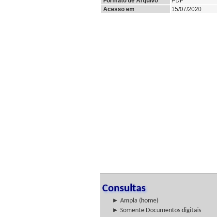
Formato de Arquivo
PDF
Acesso em
15/07/2020
Consultas
► Ampla (home)
► Somente Documentos digitais