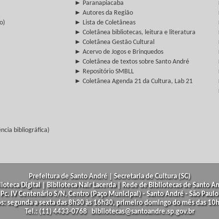
► Paranapiacaba
► Autores da Região
o)
► Lista de Coletâneas
► Coletânea bibliotecas, leitura e literatura
► Coletânea Gestão Cultural
► Acervo de Jogos e Brinquedos
► Coletânea de textos sobre Santo André
► Repositório SMBLL
► Coletânea Agenda 21 da Cultura, Lab 21
cia bibliográfica)
Prefeitura de Santo André | Secretaria de Cultura (SC)
lioteca Digital | Biblioteca Nair Lacerda | Rede de Bibliotecas de Santo A
Pc. IV Centenário S/N, Centro (Paço Municipal) - Santo André - São Paulo
os: segunda a sexta das 8h30 às 16h30, primeiro domingo do mês das 10h
Tel.: (11) 4433-0768 bibliotecas@santoandre.sp.gov.br