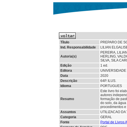
Título
PREPARO DE S
Ind. Responsabilidade
LILIAN ELGALI
PEREIRA, LILIA
Autoria(s)
HERLING, VALD
SILVA, SILA CA
Edição
1 ed.
Editora
UNIVERSIDADE 
Data
2020
Descrição
64P. ILUS.
Idioma
PORTUGUES
Este livro foi el
autores independ
Resumo
formação de past
do solo, da água 
procedimentos e
Assuntos
UTILIZACAO DA
Categoria
GERAL
Fonte
Portal de Livros