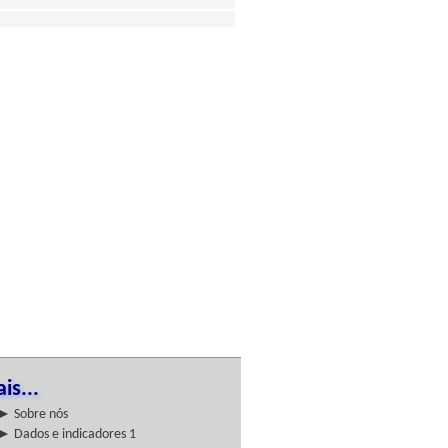
is...
► Sobre nós
► Dados e indicadores 1