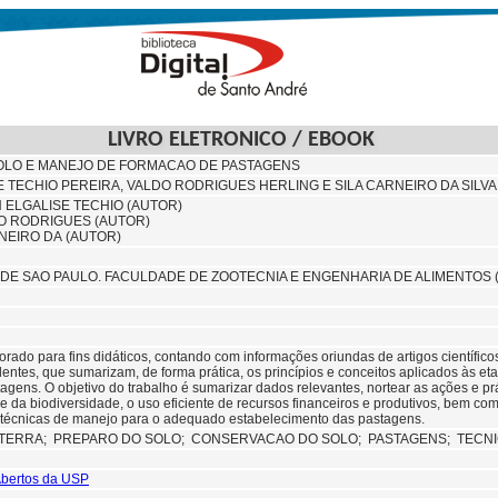
LIVRO ELETRONICO / EBOOK
OLO E MANEJO DE FORMACAO DE PASTAGENS
SE TECHIO PEREIRA, VALDO RODRIGUES HERLING E SILA CARNEIRO DA SILVA
N ELGALISE TECHIO (AUTOR)
O RODRIGUES (AUTOR)
RNEIRO DA (AUTOR)
DE SAO PAULO. FACULDADE DE ZOOTECNIA E ENGENHARIA DE ALIMENTOS
aborado para fins didáticos, contando com informações oriundas de artigos científico
entes, que sumarizam, de forma prática, os princípios e conceitos aplicados às e
agens. O objetivo do trabalho é sumarizar dados relevantes, nortear as ações e 
e da biodiversidade, o uso eficiente de recursos financeiros e produtivos, bem com
 técnicas de manejo para o adequado estabelecimento das pastagens.
 TERRA;
PREPARO DO SOLO;
CONSERVACAO DO SOLO;
PASTAGENS; TECN
 Abertos da USP