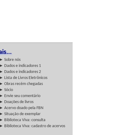
is...
► Sobre nós
► Dados e indicadores 1
► Dados e indicadores 2
► Lista de Livros Eletrônicos
► Obras recém chegadas
► Sócio
► Envie seu comentário
► Doações de livros
► Acervo doado pela FBN
► Situação de exemplar
► Biblioteca Viva: consulta
► Biblioteca Viva: cadastro de acervos