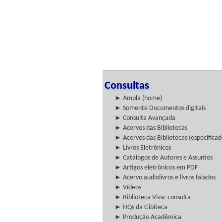
Consultas
► Ampla (home)
► Somente Documentos digitais
► Consulta Avançada
► Acervos das Bibliotecas
► Acervos das Bibliotecas (especificad
► Livros Eletrônicos
► Catálogos de Autores e Assuntos
► Artigos eletrônicos em PDF
► Acervo audiolivros e livros falados
► Vídeos
► Biblioteca Viva: consulta
► HQs da Gibiteca
► Produção Acadêmica