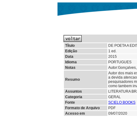
Título
DE POETA A ED
Edição
1 ed.
Data
2015
Idioma
PORTUGUES
Notas
Autor:Gonçalves,
Autor dos mais e
a devida atencao
Resumo
pesquisadores ma
como tambem inve
Assuntos
LITERATURA BR
Categoria
GERAL
Fonte
SCIELO BOOKS
Formato de Arquivo
PDF
Acesso em
09/07/2020