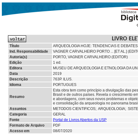
LIVRO EL
Título
ARQUEOLOGIA HOJE: TENDENCIAS E DEBATES
Ind. Responsabilidade
VAGNER CARVALHEIRO PORTO ... [ET AL.] (EDI
Autoria(s)
PORTO, VAGNER CARVALHEIRO (EDITOR)
Edição
1 ed.
Editora
MUSEU DE ARQUEOLOGIA E ETNOLOGIA DA UN
Data
2019
Descrição
763P. ILUS.
Idioma
PORTUGUES
Esta obra tem como princípio a divulgação das pe
Brasil e de outros países. Revela o crescimento 
Resumo
e abordagens, com seus novos problemas e objeto
e consolidação da arqueologia no panorama brasil
Assuntos
METODOS CIENTIFICOS;
ARQUEOLOGIA;
SIST
Categoria
GERAL
Fonte
Portal de Livros Abertos da USP
Formato de Arquivo
PDF
Acesso em
08/07/2020