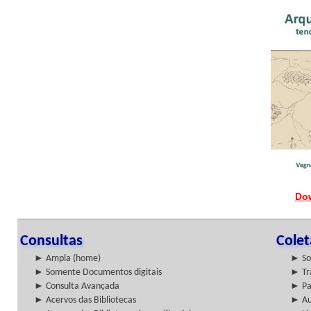
Do
Consultas
Cole
► Ampla (home)
► So
► Somente Documentos digitais
► Tr
► Consulta Avançada
► Pa
► Acervos das Bibliotecas
► Au