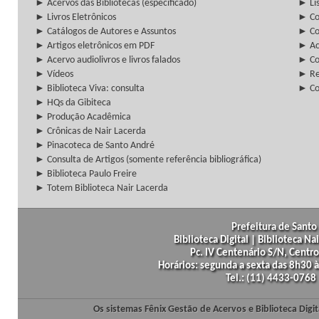
► Acervos das Bibliotecas (especificado)
► Lis
► Livros Eletrônicos
► Col
► Catálogos de Autores e Assuntos
► Co
► Artigos eletrônicos em PDF
► Ac
► Acervo audiolivros e livros falados
► Co
► Vídeos
► Re
► Biblioteca Viva: consulta
► Co
► HQs da Gibiteca
► Produção Acadêmica
► Crônicas de Nair Lacerda
► Pinacoteca de Santo André
► Consulta de Artigos (somente referência bibliográfica)
► Biblioteca Paulo Freire
► Totem Biblioteca Nair Lacerda
Prefeitura de Santo 
Biblioteca Digital | Biblioteca N
Pc. IV Centenário S/N, Centro
Horários: segunda a sexta das 8h30
Tel.: (11) 4433-0768
Os sistemas Fênix Gestão de Acervos e Biblioteca Dig