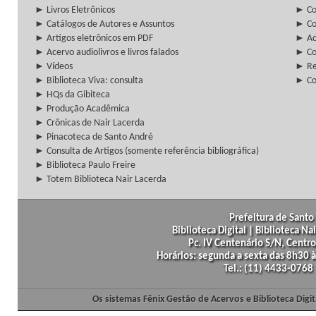
► Livros Eletrônicos
► Col
► Catálogos de Autores e Assuntos
► Co
► Artigos eletrônicos em PDF
► Ac
► Acervo audiolivros e livros falados
► Co
► Vídeos
► Re
► Biblioteca Viva: consulta
► Co
► HQs da Gibiteca
► Produção Acadêmica
► Crônicas de Nair Lacerda
► Pinacoteca de Santo André
► Consulta de Artigos (somente referência bibliográfica)
► Biblioteca Paulo Freire
► Totem Biblioteca Nair Lacerda
Prefeitura de Santo 
Biblioteca Digital | Biblioteca N
Pc. IV Centenário S/N, Centro
Horários: segunda a sexta das 8h30
Tel.: (11) 4433-0768
Os sistemas Fênix Gestão de Acervos e Biblioteca Dig