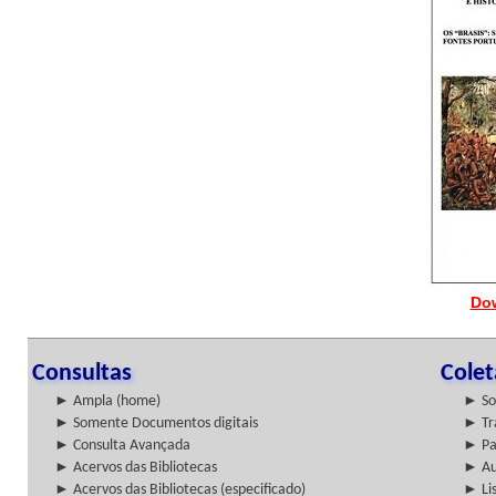
Do
Consultas
Cole
► Ampla (home)
► So
► Somente Documentos digitais
► Tr
► Consulta Avançada
► Pa
► Acervos das Bibliotecas
► Au
► Acervos das Bibliotecas (especificado)
► Lis