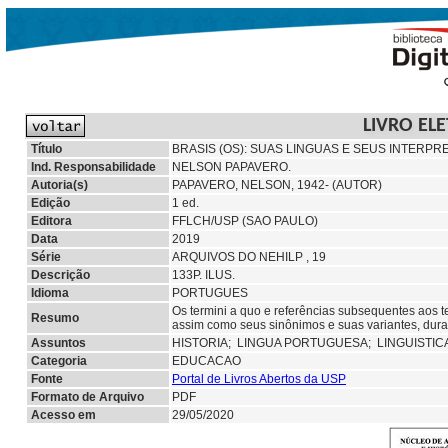
LIVRO EL
Título
BRASIS (OS): SUAS LINGUAS E SEUS INTERPRE
Ind. Responsabilidade
NELSON PAPAVERO.
Autoria(s)
PAPAVERO, NELSON, 1942- (AUTOR)
Edição
1 ed.
Editora
FFLCH/USP (SAO PAULO)
Data
2019
Série
ARQUIVOS DO NEHILP , 19
Descrição
133P. ILUS.
Idioma
PORTUGUES
Os termini a quo e referências subsequentes aos ter
Resumo
assim como seus sinônimos e suas variantes, duran
Assuntos
HISTORIA;
LINGUA PORTUGUESA;
LINGUISTIC
Categoria
EDUCACAO
Fonte
Portal de Livros Abertos da USP
Formato de Arquivo
PDF
Acesso em
29/05/2020