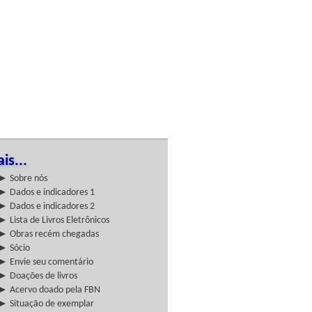
is...
► Sobre nós
► Dados e indicadores 1
► Dados e indicadores 2
► Lista de Livros Eletrônicos
► Obras recém chegadas
► Sócio
► Envie seu comentário
► Doações de livros
► Acervo doado pela FBN
► Situação de exemplar