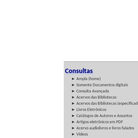
Consultas
► Ampla (home)
► Somente Documentos digitais
► Consulta Avançada
► Acervos das Bibliotecas
► Acervos das Bibliotecas (especificad
► Livros Eletrônicos
► Catálogos de Autores e Assuntos
► Artigos eletrônicos em PDF
► Acervo audiolivros e livros falados
► Vídeos