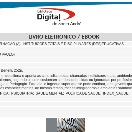
LIVRO ELETRONICO / EBOOK
RNACAO (A): INSTITUICOES TOTAIS E DISCIPLINARES (DES)EDUCATIVAS
O PAULO)
 Benelli. 252p.
ute, questiona e aponta as contradicoes das chamadas instituicoes totais, ambien
nternos, segundo o autor, costumam ser desconhecidas ou ignoradas por profissiona
ogia e Pedagogia. Para ele, e ingenuo supor que se pode confinar, tanto jovens qu
ar nos estabelecimentos, ao mesmo tempo, rotinas integradoras e ambientes saudav
INICA;
PSIQUIATRIA;
SAUDE MENTAL;
POLITICA DE SAUDE; INDEX_SAUDE