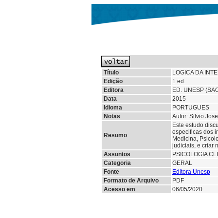
Título
LOGICA DA INTE
Edição
1 ed.
Editora
ED. UNESP (SA
Data
2015
Idioma
PORTUGUES
Notas
Autor: Silvio Jose
Este estudo disc
especificas dos i
Resumo
Medicina, Psicol
judiciais, e cri
Assuntos
PSICOLOGIA CL
Categoria
GERAL
Fonte
Editora Unesp
Formato de Arquivo
PDF
Acesso em
06/05/2020