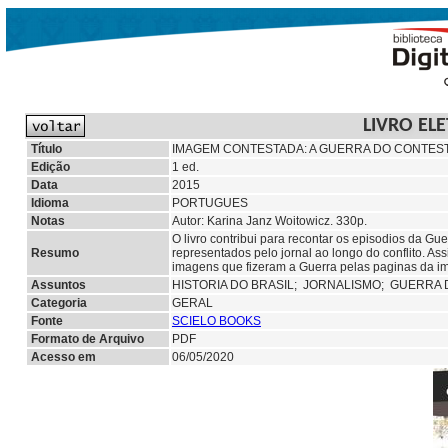
LIVRO EL
Título
IMAGEM CONTESTADA: A GUERRA DO CONTESTA
Edição
1 ed.
Data
2015
Idioma
PORTUGUES
Notas
Autor: Karina Janz Woitowicz. 330p.
O livro contribui para recontar os episodios da G
Resumo
representados pelo jornal ao longo do conflito. Ass
imagens que fizeram a Guerra pelas paginas da i
Assuntos
HISTORIA DO BRASIL;
JORNALISMO; GUERRA D
Categoria
GERAL
Fonte
SCIELO BOOKS
Formato de Arquivo
PDF
Acesso em
06/05/2020