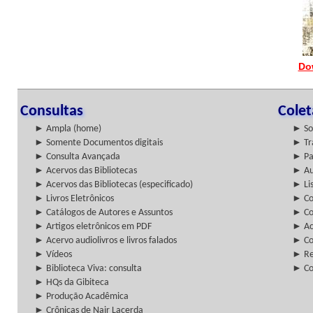
Do
Consultas
Cole
► Ampla (home)
► So
► Somente Documentos digitais
► Tr
► Consulta Avançada
► Pa
► Acervos das Bibliotecas
► Au
► Acervos das Bibliotecas (especificado)
► Lis
► Livros Eletrônicos
► Col
► Catálogos de Autores e Assuntos
► Co
► Artigos eletrônicos em PDF
► Ac
► Acervo audiolivros e livros falados
► Co
► Vídeos
► Re
► Biblioteca Viva: consulta
► Co
► HQs da Gibiteca
► Produção Acadêmica
► Crônicas de Nair Lacerda