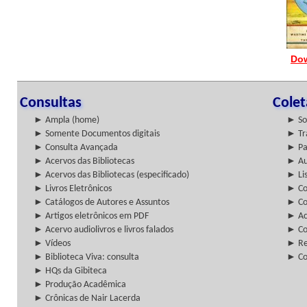
Dow
Consultas
Cole
► Ampla (home)
► So
► Somente Documentos digitais
► Tr
► Consulta Avançada
► Pa
► Acervos das Bibliotecas
► Au
► Acervos das Bibliotecas (especificado)
► Lis
► Livros Eletrônicos
► Col
► Catálogos de Autores e Assuntos
► Co
► Artigos eletrônicos em PDF
► Ac
► Acervo audiolivros e livros falados
► Co
► Vídeos
► Re
► Biblioteca Viva: consulta
► Co
► HQs da Gibiteca
► Produção Acadêmica
► Crônicas de Nair Lacerda