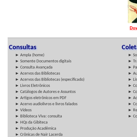
Dow
Consultas
Cole
► Ampla (home)
► So
► Somente Documentos digitais
► Tr
► Consulta Avançada
► Pa
► Acervos das Bibliotecas
► Au
► Acervos das Bibliotecas (especificado)
► Lis
► Livros Eletrônicos
► Col
► Catálogos de Autores e Assuntos
► Co
► Artigos eletrônicos em PDF
► Ac
► Acervo audiolivros e livros falados
► Co
► Vídeos
► Re
► Biblioteca Viva: consulta
► Co
► HQs da Gibiteca
► Produção Acadêmica
► Crônicas de Nair Lacerda