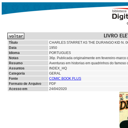
LIVRO EL
Título
CHARLES STARRET AS THE DURANGO KID N. 0
Data
1950
Idioma
PORTUGUES
Notas
36p. Publicada originalmente em fevereiro-marco 
Resumo
Aventuras em historias em quadrinhos do famoso c
Assuntos
INDEX_HQ
Categoria
GERAL
Fonte
COMIC BOOK PLUS
Formato de Arquivo
PDF
Acesso em
24/04/2020