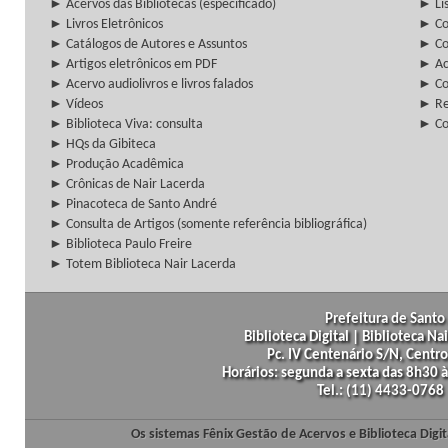
► Acervos das Bibliotecas (especificado)
► Lis
► Livros Eletrônicos
► Col
► Catálogos de Autores e Assuntos
► Co
► Artigos eletrônicos em PDF
► Ac
► Acervo audiolivros e livros falados
► Co
► Vídeos
► Re
► Biblioteca Viva: consulta
► Co
► HQs da Gibiteca
► Produção Acadêmica
► Crônicas de Nair Lacerda
► Pinacoteca de Santo André
► Consulta de Artigos (somente referência bibliográfica)
► Biblioteca Paulo Freire
► Totem Biblioteca Nair Lacerda
Prefeitura de Santo 
Biblioteca Digital | Biblioteca N
Pc. IV Centenário S/N, Centro
Horários: segunda a sexta das 8h30
Tel.: (11) 4433-0768
Os sistemas Fênix Gestão de Acervos e Biblioteca Dig