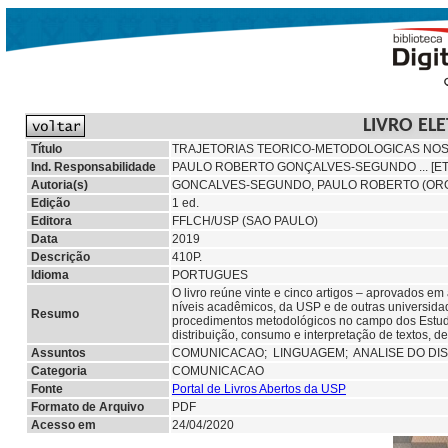
LIVRO EL
Título
TRAJETORIAS TEORICO-METODOLOGICAS NO
Ind. Responsabilidade
PAULO ROBERTO GONÇALVES-SEGUNDO ... [ET
Autoria(s)
GONCALVES-SEGUNDO, PAULO ROBERTO (OR
Edição
1 ed.
Editora
FFLCH/USP (SAO PAULO)
Data
2019
Descrição
410P.
Idioma
PORTUGUES
O livro reúne vinte e cinco artigos – aprovados e
níveis acadêmicos, da USP e de outras universidad
Resumo
procedimentos metodológicos no campo dos Estudos
distribuição, consumo e interpretação de textos, den
Assuntos
COMUNICACAO;
LINGUAGEM; ANALISE DO D
Categoria
COMUNICACAO
Fonte
Portal de Livros Abertos da USP
Formato de Arquivo
PDF
Acesso em
24/04/2020