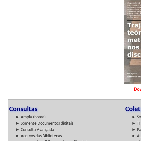
Do
Consultas
Cole
► Ampla (home)
► So
► Somente Documentos digitais
► Tr
► Consulta Avançada
► Pa
► Acervos das Bibliotecas
► Au