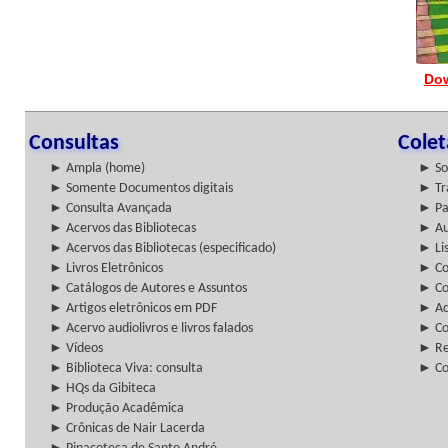
Dow
Consultas
Cole
► Ampla (home)
► So
► Somente Documentos digitais
► Tr
► Consulta Avançada
► Pa
► Acervos das Bibliotecas
► Au
► Acervos das Bibliotecas (especificado)
► Lis
► Livros Eletrônicos
► Col
► Catálogos de Autores e Assuntos
► Co
► Artigos eletrônicos em PDF
► Ac
► Acervo audiolivros e livros falados
► Co
► Vídeos
► Re
► Biblioteca Viva: consulta
► Co
► HQs da Gibiteca
► Produção Acadêmica
► Crônicas de Nair Lacerda