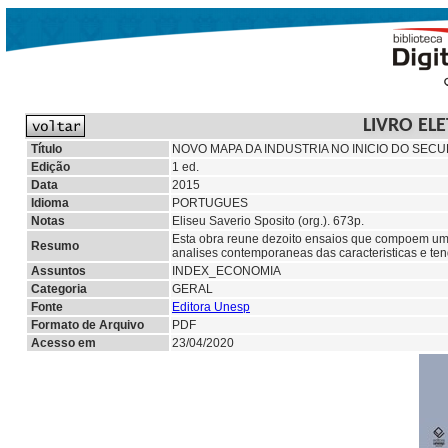
LIVRO EL
Título
NOVO MAPA DA INDUSTRIA NO INICIO DO SECULO
Edição
1 ed.
Data
2015
Idioma
PORTUGUES
Notas
Eliseu Saverio Sposito (org.). 673p.
Esta obra reune dezoito ensaios que compoem uma d
Resumo
analises contemporaneas das caracteristicas e tende
Assuntos
INDEX_ECONOMIA
Categoria
GERAL
Fonte
Editora Unesp
Formato de Arquivo
PDF
Acesso em
23/04/2020