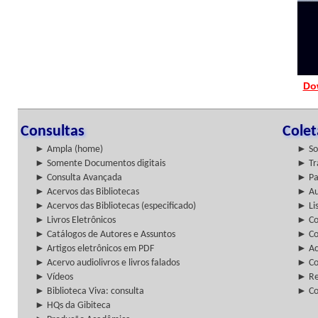
Do
Consultas
Cole
► Ampla (home)
► So
► Somente Documentos digitais
► Tr
► Consulta Avançada
► Pa
► Acervos das Bibliotecas
► Au
► Acervos das Bibliotecas (especificado)
► Lis
► Livros Eletrônicos
► Col
► Catálogos de Autores e Assuntos
► Co
► Artigos eletrônicos em PDF
► Ac
► Acervo audiolivros e livros falados
► Co
► Vídeos
► Re
► Biblioteca Viva: consulta
► Co
► HQs da Gibiteca