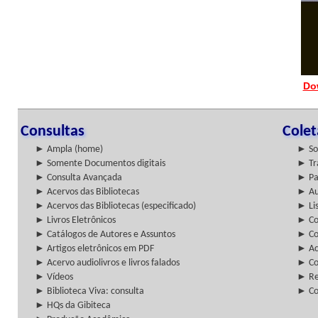
Do
Consultas
Cole
► Ampla (home)
► So
► Somente Documentos digitais
► Tr
► Consulta Avançada
► Pa
► Acervos das Bibliotecas
► Au
► Acervos das Bibliotecas (especificado)
► Lis
► Livros Eletrônicos
► Col
► Catálogos de Autores e Assuntos
► Co
► Artigos eletrônicos em PDF
► Ac
► Acervo audiolivros e livros falados
► Co
► Vídeos
► Re
► Biblioteca Viva: consulta
► Co
► HQs da Gibiteca