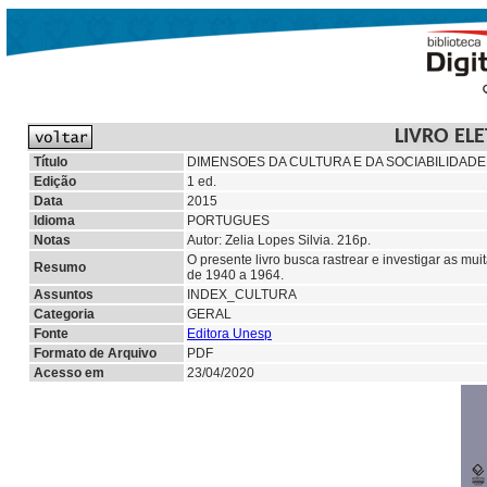
LIVRO EL
Título
DIMENSOES DA CULTURA E DA SOCIABILIDADE
Edição
1 ed.
Data
2015
Idioma
PORTUGUES
Notas
Autor: Zelia Lopes Silvia. 216p.
O presente livro busca rastrear e investigar as mui
Resumo
de 1940 a 1964.
Assuntos
INDEX_CULTURA
Categoria
GERAL
Fonte
Editora Unesp
Formato de Arquivo
PDF
Acesso em
23/04/2020