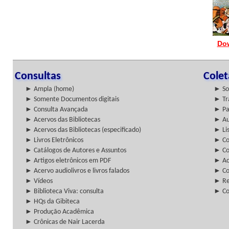
Do
Consultas
Cole
► Ampla (home)
► So
► Somente Documentos digitais
► Tr
► Consulta Avançada
► Pa
► Acervos das Bibliotecas
► Au
► Acervos das Bibliotecas (especificado)
► Lis
► Livros Eletrônicos
► Col
► Catálogos de Autores e Assuntos
► Co
► Artigos eletrônicos em PDF
► Ac
► Acervo audiolivros e livros falados
► Co
► Vídeos
► Re
► Biblioteca Viva: consulta
► Co
► HQs da Gibiteca
► Produção Acadêmica
► Crônicas de Nair Lacerda