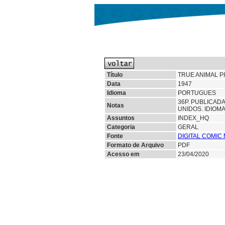
Título
TRUE ANIMAL P
Data
1947
Idioma
PORTUGUES
36P. PUBLICAD
Notas
UNIDOS. IDIOMA
Assuntos
INDEX_HQ
Categoria
GERAL
Fonte
DIGITAL COMI
Formato de Arquivo
PDF
Acesso em
23/04/2020